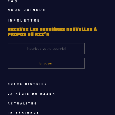
FAQ
NOMINATIONS ROYALES ET HONORIFIQUES
NOUS JOINDRE
QUARTIER GÉNÉRAL
INFOLETTRE
LES BATAILLONS
RECEVEZ LES DERNIÈRES NOUVELLES À
FAQ
e
PROPOS DU R22
R
MUSIQUE DU ROYAL 22E RÉGIMENT
DES RÉPONSES À
VOS QUESTIONS
ALLIANCES, AFFILIATIONS ET LIENS D'AMITIÉ
CARRIÈRES
PUBLICATIONS ET LIENS UTILES
Notre histoire
La régie du R22eR
Actualités
Le régiment