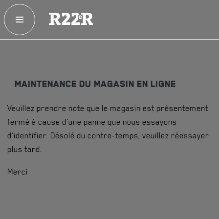
ESPACE MEMBRE
FAQ
NOUS JOINDRE
MAGASIN
MAINTENANCE DU MAGASIN EN LIGNE
NOTRE
HISTOIRE
Veuillez prendre note que le magasin est présentement
CRÉATION DU RÉGIMENT
fermé à cause d’une panne que nous essayons
HONNEURS DE BATAILLE
d’identifier. Désolé du contre-temps, veuillez réessayer
plus tard.
DISTINCTIONS HONORIFIQUES
Merci
PATRIMOINE
ANCIENS COMMANDANTS, DIRIGEANTS ET SERGENTS-
MAJORS