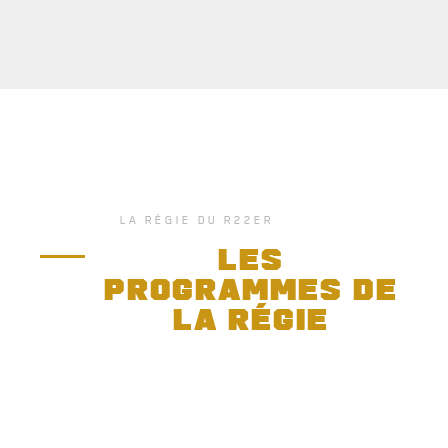
SERVICES À
LA CITADELLE
HÉBERGEMENT
SALLES DE CONFÉRENCES
LA RÉGIE DU R22ER
MESS ET CUISINE
LES
MUSÉE
PROGRAMMES DE
LA RÉGIE
RÉSIDENCE DU GOUVERNEUR GÉNÉRAL