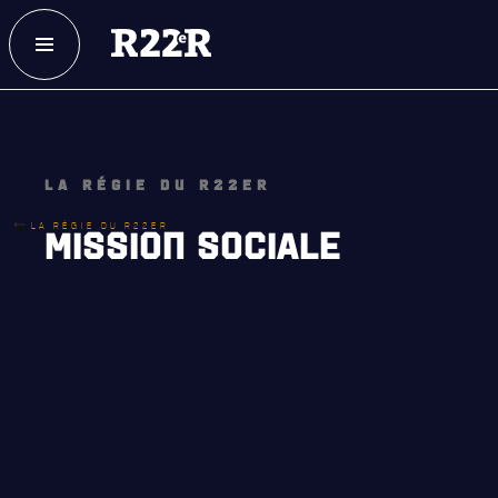
ESPACE MEMBRE
FAQ
NOUS JOINDRE
MAGASIN
LA RÉGIE DU R22ER
LA RÉGIE DU R22ER
MISSION SOCIALE
NOTRE
HISTOIRE
CRÉATION DU RÉGIMENT
HONNEURS DE BATAILLE
DISTINCTIONS HONORIFIQUES
PATRIMOINE