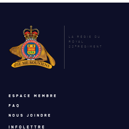
LA RÉGIE DU
ROYAL
e
22
RÉGIMENT
ACTUALITÉS
ESPACE MEMBRE
FAQ
CALENDRIER
NOUS JOINDRE
NOUVELLES
INFOLETTRE
AVIS DE DÉCÈS