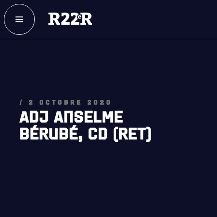
ESPACE MEMBRE
FAQ
NOUS JOINDRE
MAGASIN
/ 2 OCTOBRE 2020
ADJ ANSELME
BÉRUBÉ, CD (RET)
NOTRE
HISTOIRE
CRÉATION DU RÉGIMENT
HONNEURS DE BATAILLE