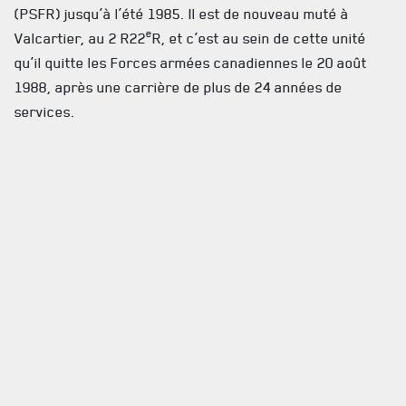
(PSFR) jusqu’à l’été 1985. Il est de nouveau muté à
e
Valcartier, au 2 R22
R, et c’est au sein de cette unité
qu’il quitte les Forces armées canadiennes le 20 août
1988, après une carrière de plus de 24 années de
services.
Suivant sa libération de la Force régulière, il se joindra à
la Force de réserve, avec les Fusiliers du St-Laurent,
jusqu’en 1990.
La famille recevra les condoléances en présence des
cendres le vendredi 13 août 2021, de 19 h à 22 h, ainsi
que le lendemain le samedi 14 août 2021 à compter de 9
h, à la Coopérative funéraire du Bas-Saint-Laurent, site
Saint-Jean-Baptiste situé au 286, rue Saint-Jean-
Baptiste Ouest à Rimouski G5L 4J6. Les funérailles