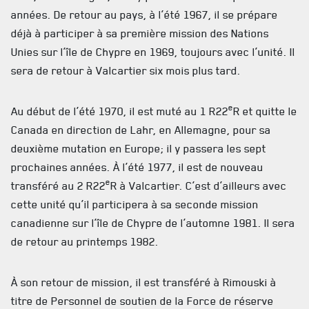
années. De retour au pays, à l’été 1967, il se prépare
déjà à participer à sa première mission des Nations
Unies sur l’île de Chypre en 1969, toujours avec l’unité. Il
sera de retour à Valcartier six mois plus tard.
ACTUALITÉS
e
Au début de l’été 1970, il est muté au 1 R22
R et quitte le
Canada en direction de Lahr, en Allemagne, pour sa
CALENDRIER
deuxième mutation en Europe; il y passera les sept
NOUVELLES
prochaines années. À l’été 1977, il est de nouveau
e
transféré au 2 R22
R à Valcartier. C’est d’ailleurs avec
AVIS DE DÉCÈS
cette unité qu’il participera à sa seconde mission
INFOLETTRE
canadienne sur l’île de Chypre de l’automne 1981. Il sera
de retour au printemps 1982.
RECEVEZ NOS DERNIÈRES NOUVELLES À PROPOS DU R22ER
À son retour de mission, il est transféré à Rimouski à
titre de Personnel de soutien de la Force de réserve