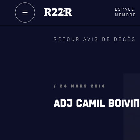
ESPACE
MEMBRE
NOTRE
HISTOIRE
LE
R
RETOUR AVIS DE DÉCÈS
CRÉATION DU RÉGIMENT
GOUVE
HONNEURS DE BATAILLE
LA CITA
DISTINCTIONS HONORIFIQUES
NOMINA
HONORI
PATRIMOINE
/ 24 MARS 2014
QUARTI
ANCIENS COMMANDANTS,
ADJ CAMIL BOIVIN
DIRIGEANTS ET SERGENTS-MAJORS
LES BAT
MUSIQU
ALLIANC
D'AMITI