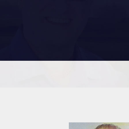
RES
REMISES AUX MEMBRES
TIONS ET LIENS UTILES
CADEAUX POUR ANNÉES DE
SERVICES