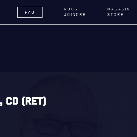
NOUS
MAGASIN
FAQ
JOINDRE
STORE
ÉGIMENT
LA RÉGIE
DU R22E
RNANCE
ACTIVITÉS RÉGIMENTAIRES
DELLE DE QUÉBEC
OPÉRATION SOLIDARITÉ
TIONS ROYALES ET
BUREAU DE GESTION
FIQUES
MISSION SOCIALE
ER GÉNÉRAL
PARTENARIAT ET ASSOCIATIONS
, CD (RET)
AILLONS
MAGASIN RÉGIMENTAIRE
E DU ROYAL 22E RÉGIMENT
PROGRAMMES DE LA RÉGIE
ES, AFFILIATIONS ET LIENS
É
REVUE LA CITADELLE