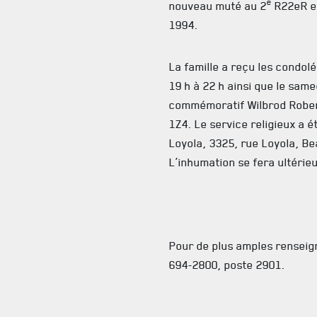
e
nouveau muté au 2
R22eR et 
1994.
La famille a reçu les condo
19 h à 22 h ainsi que le sam
commémoratif Wilbrod Rober
1Z4. Le service religieux a é
Loyola, 3325, rue Loyola, Be
L’inhumation se fera ultérie
Pour de plus amples renseig
694-2800, poste 2901.