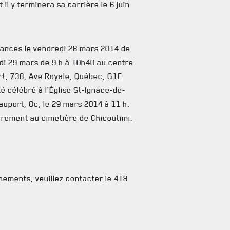
il y terminera sa carrière le 6 juin
léances le vendredi 28 mars 2014 de
edi 29 mars de 9 h à 10h40 au centre
t, 738, Ave Royale, Québec, G1E
té célébré à l’Église St-Ignace-de-
auport, Qc, le 29 mars 2014 à 11 h.
urement au cimetière de Chicoutimi.
nements, veuillez contacter le 418