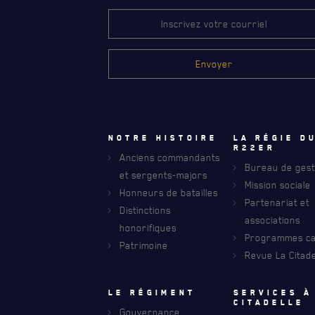
Notre histoire
La régie d
R22eR
Anciens commandants
Bureau de gest
et sergents-majors
Mission sociale
RECEVEZ NOS DERNIÈRES NOUVELLE
Honneurs de batailles
AVIS DE DÉCÈS
Partenariat et
Distinctions
associations
honorifiques
Programmes car
Patrimoine
Revue La Citade
Le régiment
Services à
citadelle
Gouvernance