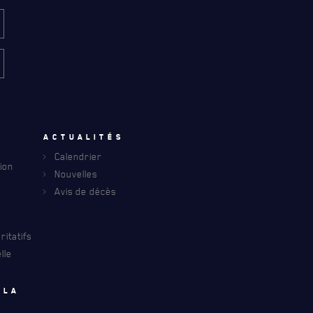
u
Actualités
Calendrier
ion
INFOLETTRE
Nouvelles
S À PROPOS DU R22ER
Avis de décès
itatifs
lle
 la