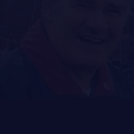
NOMINATIONS ROYALES ET HONORIFIQUES
QUARTIER GÉNÉRAL
LES BATAILLONS
FAQ
MUSIQUE DU ROYAL 22E RÉGIMENT
DES RÉPONSES À
ALLIANCES, AFFILIATIONS ET LIENS D'AMITIÉ
VOS QUESTIONS
CARRIÈRES
PUBLICATIONS ET LIENS UTILES