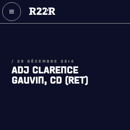
ESPACE MEMBRE
FAQ
NOUS JOINDRE
MAGASIN
NOTRE
HISTOIRE
/ 29 DÉCEMBRE 2014
CRÉATION DU RÉGIMENT
ADJ CLARENCE
GAUVIN, CD (RET)
HONNEURS DE BATAILLE
DISTINCTIONS HONORIFIQUES
PATRIMOINE
ANCIENS COMMANDANTS, DIRIGEANTS ET SERGENTS-
MAJORS