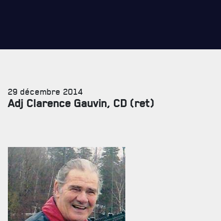
CADEAUX POUR ANNÉES DE SERVICES
29 décembre 2014
SERVICES À
LA CITADELLE
Adj Clarence Gauvin, CD (ret)
HÉBERGEMENT
SALLES DE CONFÉRENCES
MESS ET CUISINE
MUSÉE
RÉSIDENCE DU GOUVERNEUR GÉNÉRAL