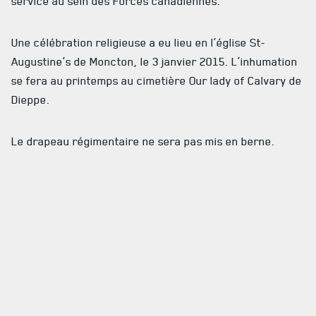
service au sein des Forces canadiennes.
AVIS DE DÉCÈS
Une célébration religieuse a eu lieu en l’église St-
INFOLETTRE
Augustine’s de Moncton, le 3 janvier 2015. L’inhumation
se fera au printemps au cimetière Our lady of Calvary de
RECEVEZ NOS DERNIÈRES NOUVELLES À PROPOS DU R22ER
Dieppe.
Le drapeau régimentaire ne sera pas mis en berne.
Pour de plus amples renseignements, veuillez contacter
le 418 694-2800, poste 2901.
Je me souviens.
#10767