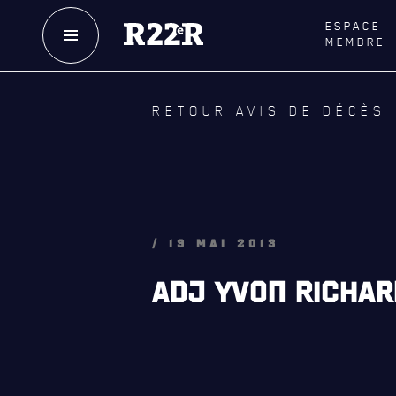
ESPACE
MEMBRE
NOTRE
HISTOIRE
LE
R
RETOUR AVIS DE DÉCÈS
CRÉATION DU RÉGIMENT
GOUVE
HONNEURS DE BATAILLE
LA CITA
DISTINCTIONS HONORIFIQUES
NOMINA
HONORI
PATRIMOINE
/ 19 MAI 2013
QUARTI
ANCIENS COMMANDANTS,
ADJ YVON RICHARD
DIRIGEANTS ET SERGENTS-MAJORS
LES BAT
MUSIQU
ALLIANC
D'AMITI