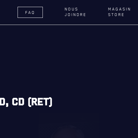
NOUS
MAGASIN
FAQ
JOINDRE
STORE
ÉGIMENT
LA RÉGIE
DU R22E
RNANCE
ACTIVITÉS RÉGIMENTAIRES
DELLE DE QUÉBEC
OPÉRATION SOLIDARITÉ
TIONS ROYALES ET
BUREAU DE GESTION
FIQUES
MISSION SOCIALE
ER GÉNÉRAL
PARTENARIAT ET ASSOCIATIONS
, CD (RET)
AILLONS
MAGASIN RÉGIMENTAIRE
E DU ROYAL 22E RÉGIMENT
PROGRAMMES DE LA RÉGIE
ES, AFFILIATIONS ET LIENS
É
REVUE LA CITADELLE