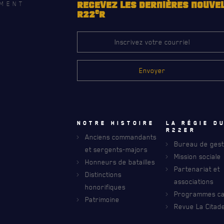
MENT
RECEVEZ LES DERNIÈRES NOUVE
e
R22
R
Notre histoire
La régie d
R22eR
Anciens commandants
Bureau de gest
et sergents-majors
Mission sociale
Honneurs de batailles
Partenariat et
Distinctions
associations
honorifiques
RECEVEZ NOS DERNIÈRES NOUVELLE
Programmes car
AVIS DE DÉCÈS
Patrimoine
Revue La Citade