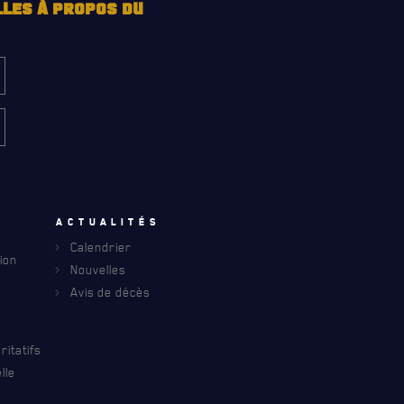
LLES À PROPOS DU
u
Actualités
Calendrier
ion
Nouvelles
Avis de décès
INFOLETTRE
S À PROPOS DU R22ER
itatifs
lle