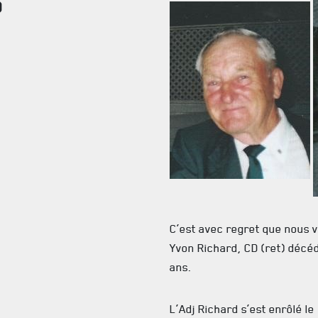
)
FAQ
DES RÉPONSES À VOS QUESTIONS
C’est avec regret que nous v
Yvon Richard, CD (ret) décéd
ans.
L’Adj Richard s’est enrôlé le