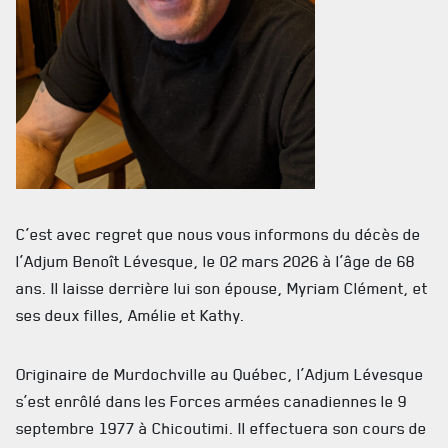
ACTUALITÉS
C’est avec regret que nous vous informons du décès de
CALENDRIER
l’Adjum Benoît Lévesque, le 02 mars 2026 à l’âge de 68
NOUVELLES
ans. Il laisse derrière lui son épouse, Myriam Clément, et
ses deux filles, Amélie et Kathy.
AVIS DE DÉCÈS
INFOLETTRE
Originaire de Murdochville au Québec, l’Adjum Lévesque
s’est enrôlé dans les Forces armées canadiennes le 9
RECEVEZ NOS DERNIÈRES NOUVELLES À PROPOS DU R22ER
septembre 1977 à Chicoutimi. Il effectuera son cours de