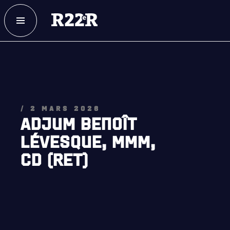
ESPACE MEMBRE
FAQ
NOUS JOINDRE
MAGASIN
/ 2 MARS 2026
ADJUM BENOÎT
LÉVESQUE, MMM,
CD (RET)
NOTRE
HISTOIRE