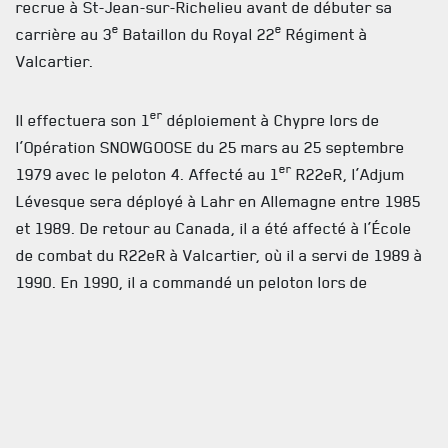
recrue à St-Jean-sur-Richelieu avant de débuter sa
e
e
carrière au 3
Bataillon du Royal 22
Régiment à
Valcartier.
er
Il effectuera son 1
déploiement à Chypre lors de
l’Opération SNOWGOOSE du 25 mars au 25 septembre
er
1979 avec le peloton 4. Affecté au 1
R22eR, l’Adjum
Lévesque sera déployé à Lahr en Allemagne entre 1985
et 1989. De retour au Canada, il a été affecté à l’École
de combat du R22eR à Valcartier, où il a servi de 1989 à
1990. En 1990, il a commandé un peloton lors de
l’Opération Salon avant de réintégrer le 1er R22eR.
En février 1992, il retournera à Nicosie sur l’île de
e
Chypre comme adjoint du peloton 5 avec le 3
R22eR. Il y
restera jusqu’au 24 août 1992. Le 15 octobre 1993,