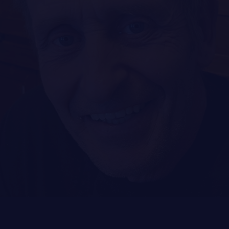
LA CITADELLE DE QUÉBEC
NOMINATIONS ROYALES ET HONORIFIQUES
QUARTIER GÉNÉRAL
LES BATAILLONS
MUSIQUE DU ROYAL 22E RÉGIMENT
ALLIANCES, AFFILIATIONS ET LIENS D'AMITIÉ
CARRIÈRES
PUBLICATIONS ET LIENS UTILES