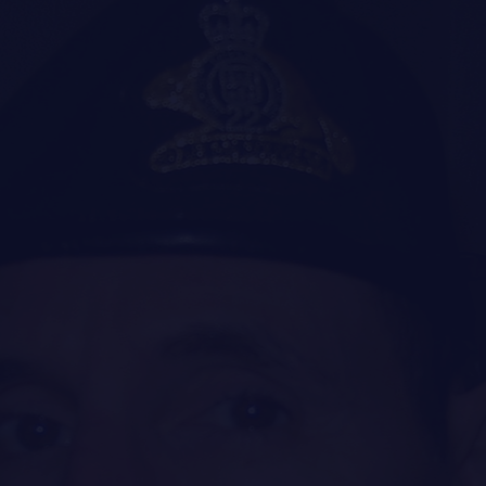
FAQ
DES RÉPONSES À
VOS QUESTIONS
LE
RÉGIMENT
GOUVERNANCE
LA CITADELLE DE QUÉBEC
NOMINATIONS ROYALES ET HONORIFIQUES