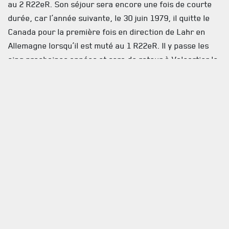
au 2 R22eR. Son séjour sera encore une fois de courte
durée, car l’année suivante, le 30 juin 1979, il quitte le
Canada pour la première fois en direction de Lahr en
Allemagne lorsqu’il est muté au 1 R22eR. Il y passe les
cinq prochaines années et sera de retour à Valcartier le
11 juillet 1984, au 2 R22eR.
Après deux années à l’unité, il se porte volontaire pour
retourner en Allemagne, ce qui est accepté. Il quitte
donc pour une seconde fois le pays le 29 juin 1986. Il y
passe les quatre prochaines années et au terme de sa
mutation, il est de retour au Canada le 11 juillet 1990,
cette fois il est transféré à l’École d’infanterie de la Base
de Gagetown, au Nouveau-Brunswick.
Après trois années dans les maritimes, il est transféré