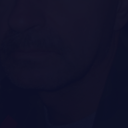
QUARTIER GÉNÉRAL
LES BATAILLONS
MUSIQUE DU ROYAL 22E RÉGIMENT
ALLIANCES, AFFILIATIONS ET LIENS D'AMITIÉ
CARRIÈRES
PUBLICATIONS ET LIENS UTILES