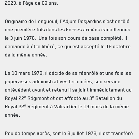
2023, à l’âge de 69 ans.
ACTUALITÉS
Originaire de Longueuil, l’Adjum Desjardins s’est enrôlé
CALENDRIER
une première fois dans les Forces armées canadiennes
le 3 juin 1976. Une fois son cours de base complété, il
NOUVELLES
demande à être libéré, ce qui est accepté le 19 octobre
AVIS DE DÉCÈS
de la même année.
INFOLETTRE
Le 10 mars 1978, il décide de se réenrôlé et une fois les
RECEVEZ NOS DERNIÈRES NOUVELLES À PROPOS DU R22ER
paperasses administratives terminées, son service
antécédent ayant et retenu il se joint immédiatement au
e
e
Royal 22
Régiment et est affecté au 3
Bataillon du
e
Royal 22
Régiment à Valcartier le 13 mars de la même
année.
Peu de temps après, soit le 8 juillet 1978, il est transféré