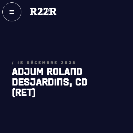
ESPACE MEMBRE
FAQ
NOUS JOINDRE
MAGASIN
/ 15 DÉCEMBRE 2023
ADJUM ROLAND
DESJARDINS, CD
(RET)
NOTRE
HISTOIRE
CRÉATION DU RÉGIMENT