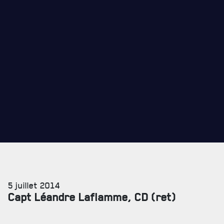
REMISES AUX MEMBRES
CADEAUX POUR ANNÉES DE SERVICES
5 juillet 2014
Capt Léandre Laflamme, CD (ret)
SERVICES À
LA CITADELLE