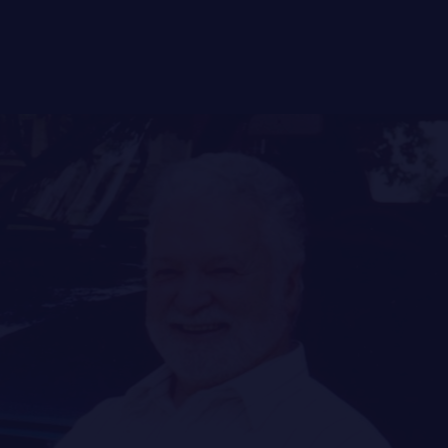
FAQ
DES RÉPONSES À
LE
RÉGIMENT
VOS QUESTIONS
GOUVERNANCE
LA CITADELLE DE QUÉBEC
NOMINATIONS ROYALES ET HONORIFIQUES
QUARTIER GÉNÉRAL
LES BATAILLONS