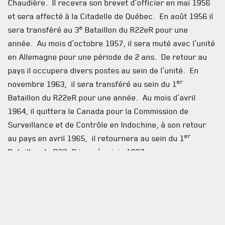
INFOLETTRE
Chaudière. Il recevra son brevet d’officier en mai 1956
et sera affecté à la Citadelle de Québec. En août 1956 il
RECEVEZ NOS DERNIÈRES NOUVELLES À PROPOS DU R22ER
e
sera transféré au 3
Bataillon du R22eR pour une
année. Au mois d’octobre 1957, il sera muté avec l’unité
en Allemagne pour une période de 2 ans. De retour au
pays il occupera divers postes au sein de l’unité. En
er
novembre 1963, il sera transféré au sein du 1
Bataillon du R22eR pour une année. Au mois d’avril
1964, il quittera le Canada pour la Commission de
Surveillance et de Contrôle en Indochine, à son retour
er
au pays en avril 1965, il retournera au sein du 1
Bataillon du R22eR jusqu’en juin 1967.
Par la suite, il fut transféré comme officier d’état-major
à la région militaire de Québec et au secteur de l’Est
pour deux ans. En janvier 1969, il est muté en tant
qu’adjoint de l’école de combat à Valcartier, poste qu’il