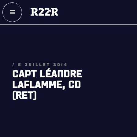
ESPACE MEMBRE
FAQ
NOUS JOINDRE
MAGASIN
/ 5 JUILLET 2014
CAPT LÉANDRE
LAFLAMME, CD
(RET)
NOTRE
HISTOIRE
CRÉATION DU RÉGIMENT
HONNEURS DE BATAILLE