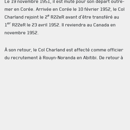
Le 19 novembre 1951, il est muté pour son départ outre-
mer en Corée. Arrivée en Corée le 10 février 1952, le Col
e
Charland rejoint le 2
R22eR avant d’être transféré au
er
1
R22eR le 23 avril 1952. Il reviendra au Canada en
novembre 1952.
À son retour, le Col Charland est affecté comme officier
du recrutement à Rouyn-Noranda en Abitibi. De retour à
Montréal en juillet 1953, le Col Charland quittera le
R22eR et joindra le Corps royal canadien des magasins
militaires (RCOC). Il exerce le rôle d’officier de définition
e
des besoins au 25
Dépôt central de matériel militaire,
puis celui d’instructeur des opérations de campagne du
RCOC.
Transféré comme Logistique en juillet 1961, le Col
Charland poursuivra sa carrière jusqu’en janvier 1982,