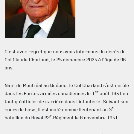
C’est avec regret que nous vous informons du décès du
ACTUALITÉS
Col Claude Charland, le 25 décembre 2025 à l’âge de 96
ans.
CALENDRIER
NOUVELLES
Natif de Montréal au Québec, le Col Charland s’est enrôlé
er
dans les Forces armées canadiennes le 1
août 1951 en
AVIS DE DÉCÈS
tant qu’officier de carrière dans l’infanterie. Suivant son
e
cours de base, il est muté comme lieutenant au 3
INFOLETTRE
e
bataillon du Royal 22
Régiment le 8 novembre 1951.
RECEVEZ NOS DERNIÈRES NOUVELLES À PROPOS DU R22ER