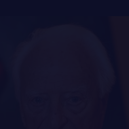
FAQ
LE
RÉGIMENT
DES RÉPONSES À
VOS QUESTIONS
GOUVERNANCE
LA CITADELLE DE QUÉBEC
NOMINATIONS ROYALES ET HONORIFIQUES
QUARTIER GÉNÉRAL
LES BATAILLONS