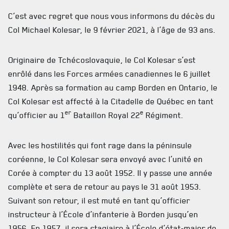
C’est avec regret que nous vous informons du décès du
Col Michael Kolesar, le 9 février 2021, à l’âge de 93 ans.
Originaire de Tchécoslovaquie, le Col Kolesar s’est
enrôlé dans les Forces armées canadiennes le 6 juillet
1948. Après sa formation au camp Borden en Ontario, le
Col Kolesar est affecté à la Citadelle de Québec en tant
er
e
qu’officier au 1
Bataillon Royal 22
Régiment.
Avec les hostilités qui font rage dans la péninsule
coréenne, le Col Kolesar sera envoyé avec l’unité en
Corée à compter du 13 août 1952. Il y passe une année
complète et sera de retour au pays le 31 août 1953.
Suivant son retour, il est muté en tant qu’officier
ACTUALITÉS
instructeur à l’École d’infanterie à Borden jusqu’en
1956. En 1957, il sera stagiaire à l’École d’état-major de
CALENDRIER