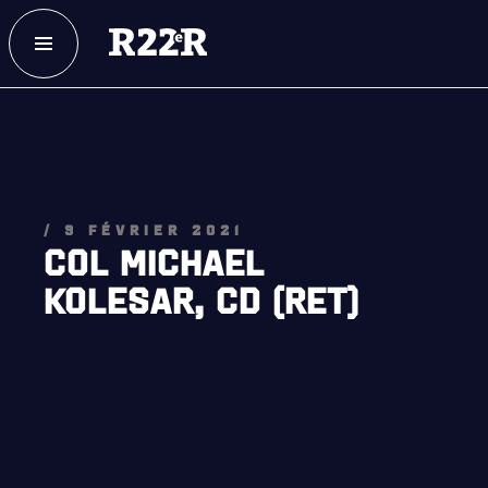
ESPACE MEMBRE
FAQ
NOUS JOINDRE
MAGASIN
/ 9 FÉVRIER 2021
COL MICHAEL
KOLESAR, CD (RET)
NOTRE
HISTOIRE
CRÉATION DU RÉGIMENT