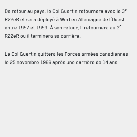
INFOLETTRE
e
De retour au pays, le Cpl Guertin retournera avec le 3
RECEVEZ NOS DERNIÈRES NOUVELLES À PROPOS DU R22ER
R22eR et sera déployé à Werl en Allemagne de l’Ouest
e
entre 1957 et 1959. À son retour, il retournera au 3
R22eR ou il terminera sa carrière.
Le Cpl Guertin quittera les Forces armées canadiennes
le 25 novembre 1966 après une carrière de 14 ans.
La famille vous accueillera au Complexe de la Cité, 1600
avenue le Gendre, Québec, G2G 2W5 le samedi 23 août
2025 de 13h à 16h. Une cérémonie suivra à 16h en la
chapelle du Complexe de la Cité.
Le Drapeau régimentaire sera mis en berne le samedi 23
août 2025.