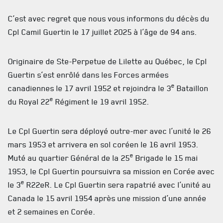
C’est avec regret que nous vous informons du décès du
Cpl Camil Guertin le 17 juillet 2025 à l’âge de 94 ans.
Originaire de Ste-Perpetue de Lilette au Québec, le Cpl
Guertin s’est enrôlé dans les Forces armées
e
canadiennes le 17 avril 1952 et rejoindra le 3
Bataillon
e
du Royal 22
Régiment le 19 avril 1952.
Le Cpl Guertin sera déployé outre-mer avec l’unité le 26
ACTUALITÉS
mars 1953 et arrivera en sol coréen le 16 avril 1953.
e
Muté au quartier Général de la 25
Brigade le 15 mai
CALENDRIER
1953, le Cpl Guertin poursuivra sa mission en Corée avec
e
NOUVELLES
le 3
R22eR. Le Cpl Guertin sera rapatrié avec l’unité au
Canada le 15 avril 1954 après une mission d’une année
AVIS DE DÉCÈS
et 2 semaines en Corée.