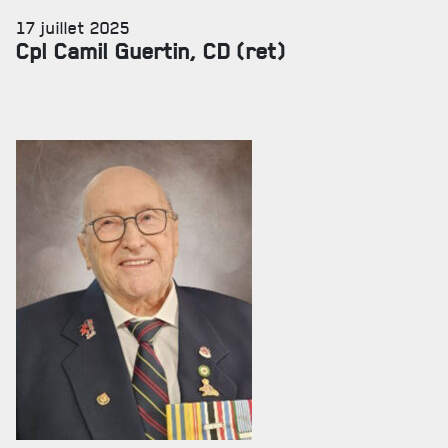
17 juillet 2025
Cpl Camil Guertin, CD (ret)
SERVICES À
LA CITADELLE
HÉBERGEMENT
SALLES DE CONFÉRENCES
MESS ET CUISINE
MUSÉE
RÉSIDENCE DU GOUVERNEUR GÉNÉRAL