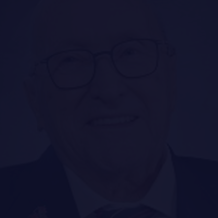
LE
RÉGIMENT
GOUVERNANCE
LA CITADELLE DE QUÉBEC
FAQ
NOMINATIONS ROYALES ET HONORIFIQUES
DES RÉPONSES À
QUARTIER GÉNÉRAL
VOS QUESTIONS
LES BATAILLONS
MUSIQUE DU ROYAL 22E RÉGIMENT
ALLIANCES, AFFILIATIONS ET LIENS D'AMITIÉ
CARRIÈRES
PUBLICATIONS ET LIENS UTILES