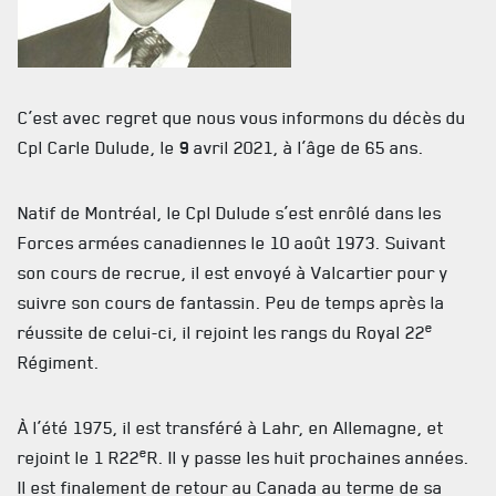
C’est avec regret que nous vous informons du décès du
Cpl Carle Dulude, le
9
avril 2021, à l’âge de 65 ans.
ACTUALITÉS
Natif de Montréal, le Cpl Dulude s’est enrôlé dans les
Forces armées canadiennes le 10 août 1973. Suivant
CALENDRIER
son cours de recrue, il est envoyé à Valcartier pour y
suivre son cours de fantassin. Peu de temps après la
NOUVELLES
e
réussite de celui-ci, il rejoint les rangs du Royal 22
AVIS DE DÉCÈS
Régiment.
INFOLETTRE
À l’été 1975, il est transféré à Lahr, en Allemagne, et
RECEVEZ NOS DERNIÈRES NOUVELLES À PROPOS DU R22ER
e
rejoint le 1 R22
R. Il y passe les huit prochaines années.
Il est finalement de retour au Canada au terme de sa