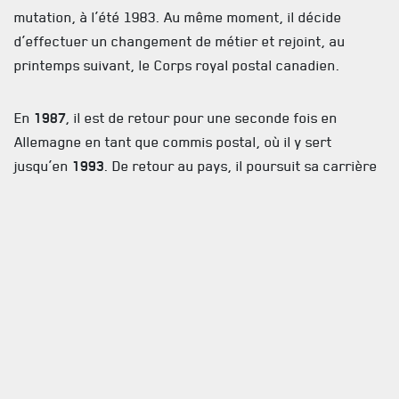
mutation, à l’été 1983. Au même moment, il décide
d’effectuer un changement de métier et rejoint, au
printemps suivant, le Corps royal postal canadien.
En
1987
, il est de retour pour une seconde fois en
Allemagne en tant que commis postal, où il y sert
jusqu’en
1993
. De retour au pays, il poursuit sa carrière
jusqu’à sa libération le 10 juin 1997, après une carrière
de plus de 23 ans de services. Le Cpl Carl Dulude était le
frère du Cplc Mario Dulude, qui a servi au Régiment et
qui, comme lui, a ensuite rejoint le Corps postal royal
canadien.
La famille recevra les condoléances en présence des
cendres le dimanche 25 avril 2021, à la Résidence
Funéraire Réjean Hamel Inc. 6161, rue pomerol, Saint-