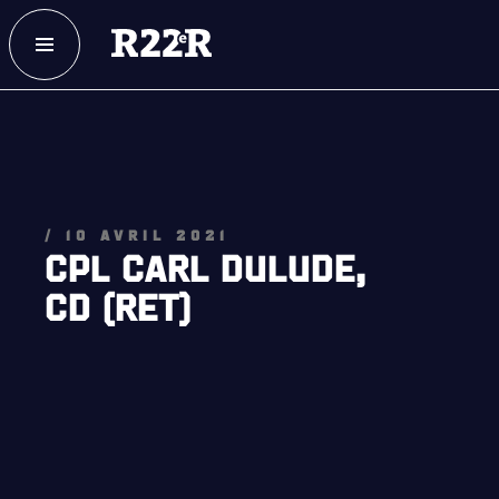
ESPACE MEMBRE
FAQ
NOUS JOINDRE
MAGASIN
/ 10 AVRIL 2021
CPL CARL DULUDE,
CD (RET)
NOTRE
HISTOIRE
CRÉATION DU RÉGIMENT
HONNEURS DE BATAILLE