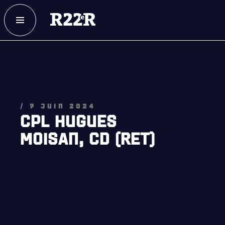
ESPACE MEMBRE
FAQ
NOUS JOINDRE
MAGASIN
/ 7 JUIN 2024
CPL HUGUES
MOISAN, CD (RET)
NOTRE
HISTOIRE
CRÉATION DU RÉGIMENT
HONNEURS DE BATAILLE
DISTINCTIONS HONORIFIQUES