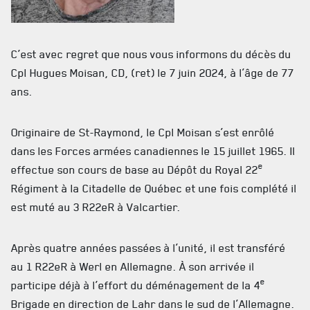
ACTUALITÉS
C’est avec regret que nous vous informons du décès du
Cpl Hugues Moisan, CD, (ret) le 7 juin 2024, à l’âge de 77
CALENDRIER
ans.
NOUVELLES
Originaire de St-Raymond, le Cpl Moisan s’est enrôlé
AVIS DE DÉCÈS
dans les Forces armées canadiennes le 15 juillet 1965. Il
e
effectue son cours de base au Dépôt du Royal 22
INFOLETTRE
Régiment à la Citadelle de Québec et une fois complété il
RECEVEZ NOS DERNIÈRES NOUVELLES À PROPOS DU R22ER
est muté au 3 R22eR à Valcartier.
Après quatre années passées à l’unité, il est transféré
au 1 R22eR à Werl en Allemagne. À son arrivée il
e
participe déjà à l’effort du déménagement de la 4
Brigade en direction de Lahr dans le sud de l’Allemagne.