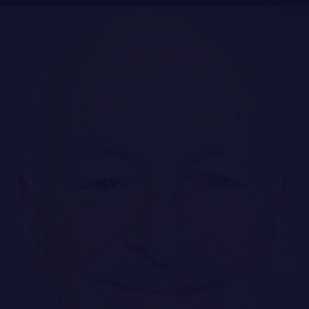
LE
RÉGIMENT
FAQ
GOUVERNANCE
DES RÉPONSES À
VOS QUESTIONS
LA CITADELLE DE QUÉBEC
NOMINATIONS ROYALES ET HONORIFIQUES
QUARTIER GÉNÉRAL
LES BATAILLONS
MUSIQUE DU ROYAL 22E RÉGIMENT
ALLIANCES, AFFILIATIONS ET LIENS D'AMITIÉ