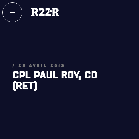
ESPACE MEMBRE
FAQ
NOUS JOINDRE
MAGASIN
NOTRE
HISTOIRE
/ 29 AVRIL 2019
CPL PAUL ROY, CD
CRÉATION DU RÉGIMENT
(RET)
HONNEURS DE BATAILLE
DISTINCTIONS HONORIFIQUES
PATRIMOINE
ANCIENS COMMANDANTS, DIRIGEANTS ET SERGENTS-
MAJORS