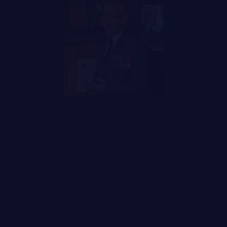
LA CITADELLE DE QUÉBEC
NOMINATIONS ROYALES ET HONORIFIQUES
QUARTIER GÉNÉRAL
FAQ
LES BATAILLONS
DES RÉPONSES À
MUSIQUE DU ROYAL 22E RÉGIMENT
VOS QUESTIONS
ALLIANCES, AFFILIATIONS ET LIENS D'AMITIÉ
CARRIÈRES
PUBLICATIONS ET LIENS UTILES