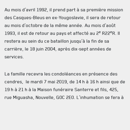
ACTUALITÉS
Au mois d’avril 1992, il prend part à sa première mission
des Casques-Bleus en ex-Yougoslavie, il sera de retour
CALENDRIER
au mois d’octobre de la même année. Au mois d’août
NOUVELLES
e
e
1993, il est de retour au pays et affecté au 2
R22
R. Il
restera au sein du ce bataillon jusqu’à la fin de sa
AVIS DE DÉCÈS
carrière, le 18 juin 2004, après dix-sept années de
INFOLETTRE
services.
RECEVEZ NOS DERNIÈRES NOUVELLES À PROPOS DU R22ER
La famille recevra les condoléances en présence des
cendres, le mardi 7 mai 2019, de 14 h à 16 h ainsi que de
19 h à 21 h à la Maison funéraire Santerre et fils, 425,
rue Miguasha, Nouvelle, G0C 2E0. L’inhumation se fera à
une date ultérieure cet été au Cimetière militaire
national des Forces canadiennes de Beechwood à
Ottawa.