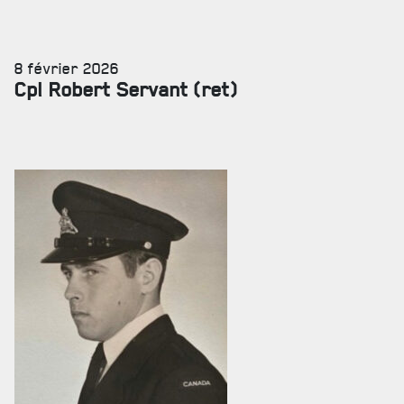
8 février 2026
Cpl Robert Servant (ret)
SERVICES À
LA CITADELLE
HÉBERGEMENT
SALLES DE CONFÉRENCES
MESS ET CUISINE
MUSÉE
RÉSIDENCE DU GOUVERNEUR GÉNÉRAL