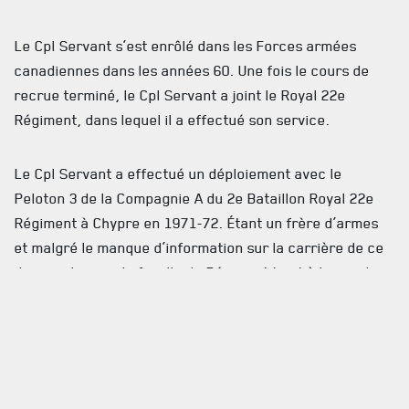
AVIS DE DÉCÈS
Le Cpl Servant s’est enrôlé dans les Forces armées
INFOLETTRE
canadiennes dans les années 60. Une fois le cours de
recrue terminé, le Cpl Servant a joint le Royal 22e
RECEVEZ NOS DERNIÈRES NOUVELLES À PROPOS DU R22ER
Régiment, dans lequel il a effectué son service.
Le Cpl Servant a effectué un déploiement avec le
Peloton 3 de la Compagnie A du 2e Bataillon Royal 22e
Régiment à Chypre en 1971-72. Étant un frère d’armes
et malgré le manque d’information sur la carrière de ce
dernier, la grande famille du Régiment tient à lui rendre
un dernier hommage en vous informant de son décès.
Nous rendons hommage à sa mémoire et à son
engagement indéfectible envers son Régiment, les
Forces armées canadiennes et le Canada.