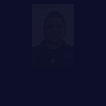
GOUVERNANCE
LA CITADELLE DE QUÉBEC
NOMINATIONS ROYALES ET HONORIFIQUES
FAQ
QUARTIER GÉNÉRAL
DES RÉPONSES À
VOS QUESTIONS
LES BATAILLONS
MUSIQUE DU ROYAL 22E RÉGIMENT
ALLIANCES, AFFILIATIONS ET LIENS D'AMITIÉ
CARRIÈRES
PUBLICATIONS ET LIENS UTILES