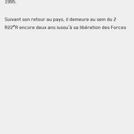
1995.
Suivant son retour au pays, il demeure au sein du 2
e
R22
R encore deux ans jusqu’à sa libération des Forces
armées canadiennes le 22 juillet 1997, après 7 années
de services.
En raison de la situation actuelle (COVID-19), aucune
célébration funéraire ne sera tenue à court terme. Les
détails funéraires vous seront soumis une fois connus de
la famille, à une date ultérieure
.
Pour de plus amples renseignements, veuillez appeler au
418 694-2800, poste 2901.
Je me souviens.