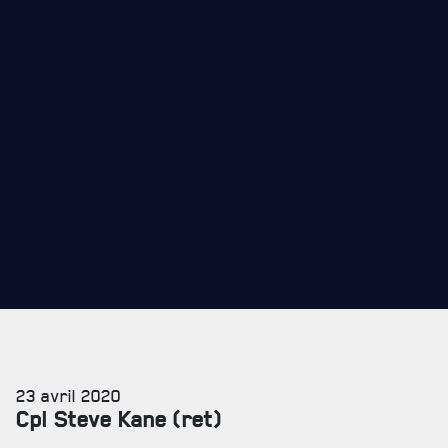
MAGASIN RÉGIMENTAIRE
PROGRAMMES DE LA RÉGIE
REVUE LA CITADELLE
REMISES AUX MEMBRES
CADEAUX POUR ANNÉES DE SERVICES
23 avril 2020
Cpl Steve Kane (ret)
SERVICES À
LA CITADELLE