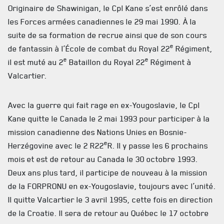
Originaire de Shawinigan, le Cpl Kane s’est enrôlé dans
les Forces armées canadiennes le 29 mai 1990. À la
suite de sa formation de recrue ainsi que de son cours
e
de fantassin à l’École de combat du Royal 22
Régiment,
e
e
il est muté au 2
Bataillon du Royal 22
Régiment à
Valcartier.
ACTUALITÉS
Avec la guerre qui fait rage en ex-Yougoslavie, le Cpl
CALENDRIER
Kane quitte le Canada le 2 mai 1993 pour participer à la
mission canadienne des Nations Unies en Bosnie-
NOUVELLES
e
Herzégovine avec le 2 R22
R. Il y passe les 6 prochains
AVIS DE DÉCÈS
mois et est de retour au Canada le 30 octobre 1993.
Deux ans plus tard, il participe de nouveau à la mission
INFOLETTRE
de la FORPRONU en ex-Yougoslavie, toujours avec l’unité.
RECEVEZ NOS DERNIÈRES NOUVELLES À PROPOS DU R22ER
Il quitte Valcartier le 3 avril 1995, cette fois en direction
de la Croatie. Il sera de retour au Québec le 17 octobre