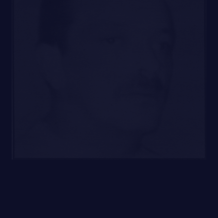
GOUVERNANCE
LA CITADELLE DE QUÉBEC
NOMINATIONS ROYALES ET HONORIFIQUES
FAQ
QUARTIER GÉNÉRAL
DES RÉPONSES À
LES BATAILLONS
VOS QUESTIONS
MUSIQUE DU ROYAL 22E RÉGIMENT
ALLIANCES, AFFILIATIONS ET LIENS D'AMITIÉ
CARRIÈRES
PUBLICATIONS ET LIENS UTILES