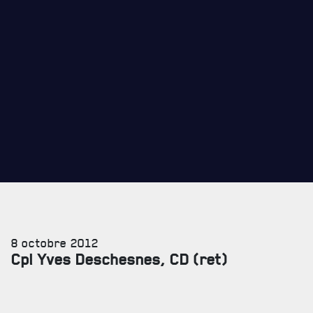
PROGRAMMES DE LA RÉGIE
REVUE LA CITADELLE
REMISES AUX MEMBRES
CADEAUX POUR ANNÉES DE SERVICES
8 octobre 2012
Cpl Yves Deschesnes, CD (ret)
SERVICES À
LA CITADELLE
HÉBERGEMENT