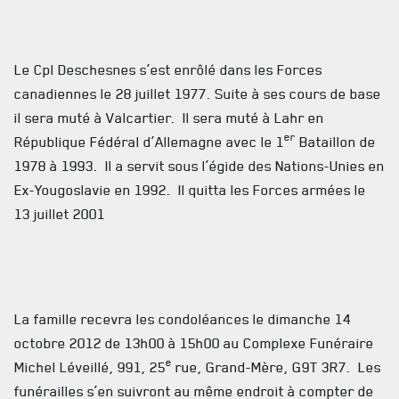
Le Cpl Deschesnes s’est enrôlé dans les Forces
canadiennes le 28 juillet 1977. Suite à ses cours de base
ACTUALITÉS
il sera muté à Valcartier. Il sera muté à Lahr en
er
République Fédéral d’Allemagne avec le 1
Bataillon de
CALENDRIER
1978 à 1993. Il a servit sous l’égide des Nations-Unies en
NOUVELLES
Ex-Yougoslavie en 1992. Il quitta les Forces armées le
13 juillet 2001
AVIS DE DÉCÈS
INFOLETTRE
RECEVEZ NOS DERNIÈRES NOUVELLES À PROPOS DU R22ER
La famille recevra les condoléances le dimanche 14
octobre 2012 de 13h00 à 15h00 au Complexe Funéraire
e
Michel Léveillé, 991, 25
rue, Grand-Mère, G9T 3R7. Les
funérailles s’en suivront au même endroit à compter de