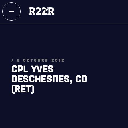
ESPACE MEMBRE
FAQ
NOUS JOINDRE
MAGASIN
/ 8 OCTOBRE 2012
NOTRE
HISTOIRE
CPL YVES
DESCHESNES, CD
CRÉATION DU RÉGIMENT
(RET)
HONNEURS DE BATAILLE
DISTINCTIONS HONORIFIQUES
PATRIMOINE
ANCIENS COMMANDANTS, DIRIGEANTS ET SERGENTS-