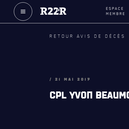
ESPACE
MEMBRE
NOTRE
HISTOIRE
LE
R
RETOUR AVIS DE DÉCÈS
CRÉATION DU RÉGIMENT
GOUVE
HONNEURS DE BATAILLE
LA CITA
DISTINCTIONS HONORIFIQUES
NOMINA
HONORI
PATRIMOINE
/ 21 MAI 2017
QUARTI
ANCIENS COMMANDANTS,
CPL YVON BEAUMO
DIRIGEANTS ET SERGENTS-MAJORS
LES BAT
MUSIQU
ALLIANC
D'AMITI