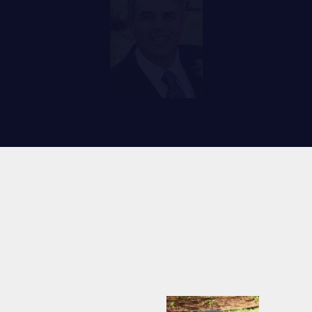
RES
REMISES AUX MEMBRES
TIONS ET LIENS UTILES
CADEAUX POUR ANNÉES DE
SERVICES