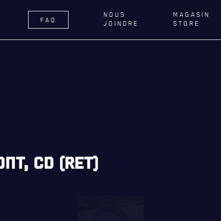
NOUS
MAGASIN
FAQ
JOINDRE
STORE
ÉGIMENT
LA RÉGIE
DU R22E
RNANCE
ACTIVITÉS RÉGIMENTAIRES
DELLE DE QUÉBEC
OPÉRATION SOLIDARITÉ
TIONS ROYALES ET
BUREAU DE GESTION
FIQUES
MISSION SOCIALE
ER GÉNÉRAL
PARTENARIAT ET ASSOCIATIONS
NT, CD (RET)
AILLONS
MAGASIN RÉGIMENTAIRE
E DU ROYAL 22E RÉGIMENT
PROGRAMMES DE LA RÉGIE
ES, AFFILIATIONS ET LIENS
É
REVUE LA CITADELLE