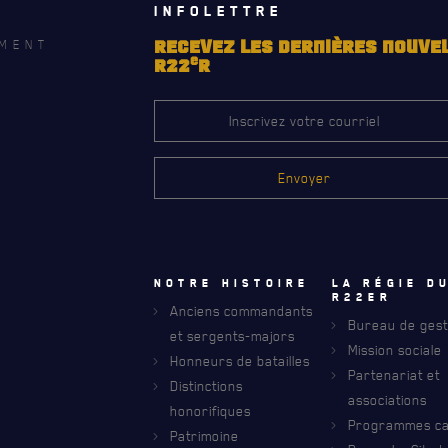
INFOLETTRE
MENT
RECEVEZ LES DERNIÈRES NOUVE
e
R22
R
Notre histoire
La régie d
R22eR
Anciens commandants
Bureau de gest
et sergents-majors
Mission sociale
Honneurs de batailles
Partenariat et
Distinctions
associations
honorifiques
RECEVEZ NOS DERNIÈRES NOUVELLE
Programmes car
AVIS DE DÉCÈS
Patrimoine