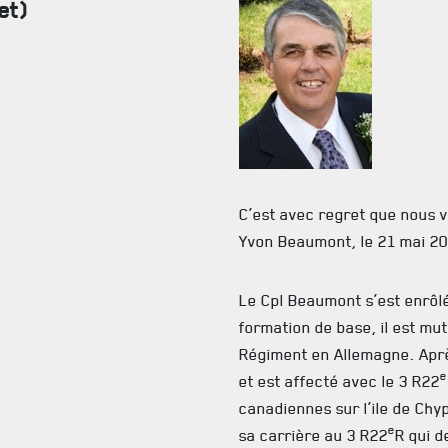
et)
FAQ
DES RÉPONSES À VOS QUESTIONS
C’est avec regret que nous 
Yvon Beaumont, le 21 mai 201
Le Cpl Beaumont s’est enrôlé
formation de base, il est mut
Régiment en Allemagne. Après
e
et est affecté avec le 3 R22
canadiennes sur l’ile de Chyp
e
sa carrière au 3 R22
R qui d