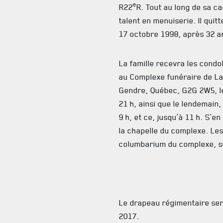
e
R22
R. Tout au long de sa ca
talent en menuiserie. Il qui
17 octobre 1998, après 32 an
La famille recevra les cond
au Complexe funéraire de La
Gendre, Québec, G2G 2W5, le
21 h, ainsi que le lendemain,
9 h, et ce, jusqu’à 11 h. S’en
la chapelle du complexe. Le
columbarium du complexe, su
Le drapeau régimentaire ser
2017.