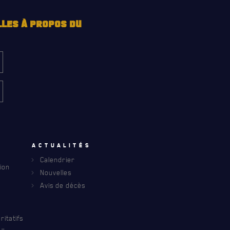
LLES À PROPOS DU
u
Actualités
Calendrier
ion
Nouvelles
Avis de décès
INFOLETTRE
S À PROPOS DU R22ER
itatifs