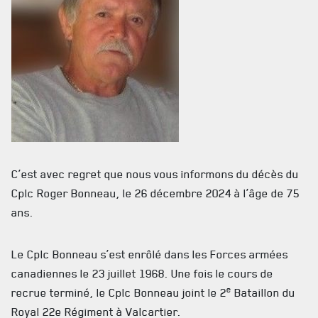
C’est avec regret que nous vous informons du décès du
Cplc Roger Bonneau, le 26 décembre 2024 à l’âge de 75
ACTUALITÉS
ans.
CALENDRIER
Le Cplc Bonneau s’est enrôlé dans les Forces armées
NOUVELLES
canadiennes le 23 juillet 1968. Une fois le cours de
e
recrue terminé, le Cplc Bonneau joint le 2
Bataillon du
AVIS DE DÉCÈS
Royal 22e Régiment à Valcartier.