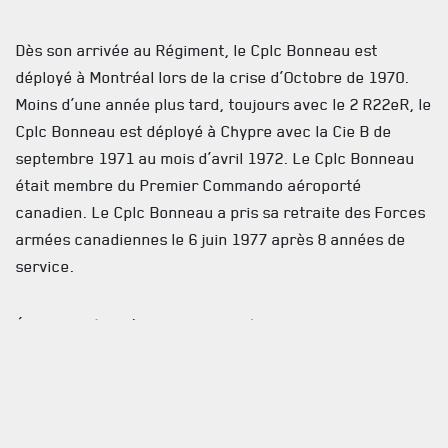
INFOLETTRE
Dès son arrivée au Régiment, le Cplc Bonneau est
RECEVEZ NOS DERNIÈRES NOUVELLES À PROPOS DU R22ER
déployé à Montréal lors de la crise d’Octobre de 1970.
Moins d’une année plus tard, toujours avec le 2 R22eR, le
Cplc Bonneau est déployé à Chypre avec la Cie B de
septembre 1971 au mois d’avril 1972. Le Cplc Bonneau
était membre du Premier Commando aéroporté
canadien. Le Cplc Bonneau a pris sa retraite des Forces
armées canadiennes le 6 juin 1977 après 8 années de
service.
Étant un frère d’armes et malgré le manque
d’information sur la carrière de ce dernier, la grande
famille du Régiment tient à lui rendre un dernier
hommage en vous informant de son décès.