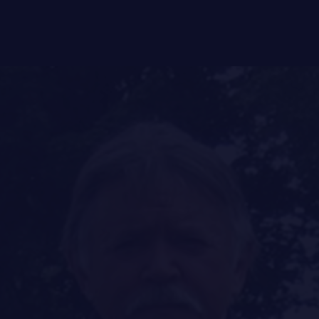
FAQ
DES RÉPONSES À
LE
RÉGIMENT
VOS QUESTIONS
GOUVERNANCE
LA CITADELLE DE QUÉBEC
NOMINATIONS ROYALES ET HONORIFIQUES
QUARTIER GÉNÉRAL
LES BATAILLONS