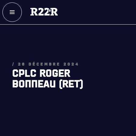
ESPACE MEMBRE
FAQ
NOUS JOINDRE
MAGASIN
/ 26 DÉCEMBRE 2024
CPLC ROGER
BONNEAU (RET)
NOTRE
HISTOIRE
CRÉATION DU RÉGIMENT
HONNEURS DE BATAILLE