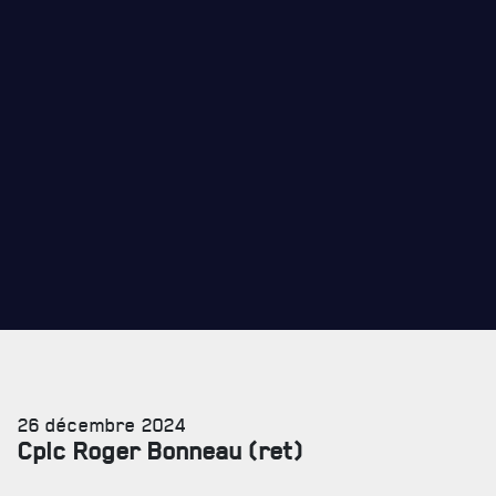
REVUE LA CITADELLE
REMISES AUX MEMBRES
CADEAUX POUR ANNÉES DE SERVICES
26 décembre 2024
Cplc Roger Bonneau (ret)
SERVICES À
LA CITADELLE