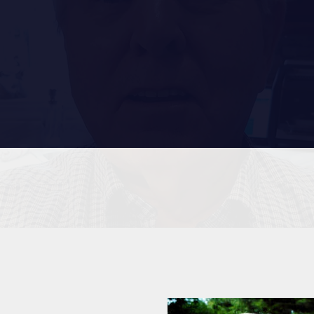
RES
REMISES AUX MEMBRES
TIONS ET LIENS UTILES
CADEAUX POUR ANNÉES DE
SERVICES