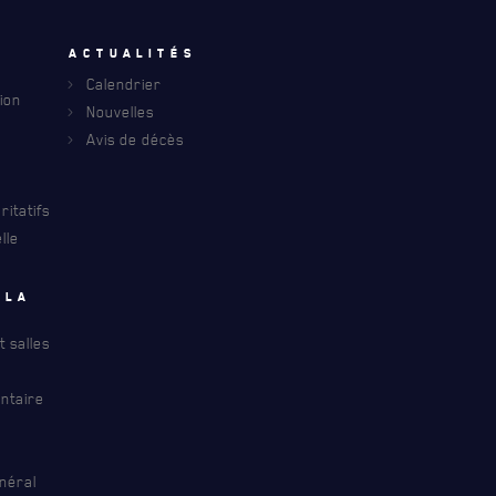
INFOLETTRE
u
Actualités
Calendrier
S À PROPOS DU R22ER
ion
Nouvelles
Avis de décès
itatifs
lle
 la
 salles
ntaire
néral