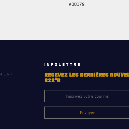
#08179
INFOLETTRE
MENT
RECEVEZ LES DERNIÈRES NOUVE
e
R22
R