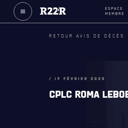
ESPACE
MEMBRE
NOTRE
HISTOIRE
LE
R
RETOUR AVIS DE DÉCÈS
CRÉATION DU RÉGIMENT
GOUVE
HONNEURS DE BATAILLE
LA CITA
DISTINCTIONS HONORIFIQUES
NOMINA
HONORI
PATRIMOINE
/ 17 FÉVRIER 2025
QUARTI
ANCIENS COMMANDANTS,
CPLC ROMA LEBOE
DIRIGEANTS ET SERGENTS-MAJORS
LES BAT
MUSIQU
ALLIANC
D'AMITI