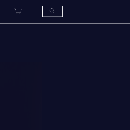
R
SERVICES À
LA
CITADELLE
HÉBERGEMENT
SALLES DE CONFÉRENCES
MESS ET CUISINE
MUSÉE
RÉSIDENCE DU GOUVERNEUR
GÉNÉRAL