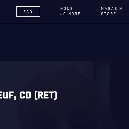
NOUS
MAGASIN
FAQ
JOINDRE
STORE
ÉGIMENT
LA RÉGIE
DU R22E
RNANCE
ACTIVITÉS RÉGIMENTAIRES
DELLE DE QUÉBEC
OPÉRATION SOLIDARITÉ
TIONS ROYALES ET
BUREAU DE GESTION
FIQUES
MISSION SOCIALE
ER GÉNÉRAL
PARTENARIAT ET ASSOCIATIONS
UF, CD (RET)
AILLONS
MAGASIN RÉGIMENTAIRE
E DU ROYAL 22E RÉGIMENT
PROGRAMMES DE LA RÉGIE
ES, AFFILIATIONS ET LIENS
É
REVUE LA CITADELLE