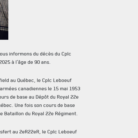
vous informons du décès du Cplc
2025 à l’âge de 90 ans.
field au Québec, le Cplc Leboeuf
s armées canadiennes le 15 mai 1953
cours de base au Dépôt du Royal 22e
uébec. Une fois son cours de base
 2e Bataillon du Royal 22e Régiment.
sfert au 2eR22eR, le Cplc Leboeuf