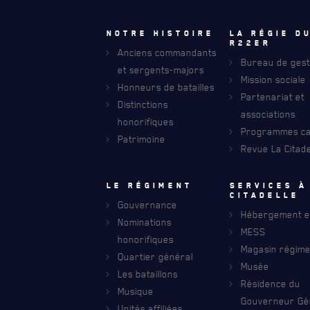
Notre histoire
La régie d
R22eR
Anciens commandants
RECEVEZ NOS DERNIÈRES NOUVELLE
Bureau de gest
AVIS DE DÉCÈS
et sergents-majors
Mission sociale
Honneurs de batailles
Partenariat et
Distinctions
associations
honorifiques
Programmes car
Patrimoine
Revue La Citade
Le régiment
Services à
citadelle
Gouvernance
Hébergement et
Nominations
MESS
honorifiques
Magasin régime
Quartier général
Musée
Les bataillons
Résidence du
Musique
Gouverneur Gé
Unités affiliées