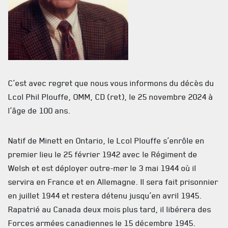
C’est avec regret que nous vous informons du décès du
Lcol Phil Plouffe, OMM, CD (ret), le 25 novembre 2024 à
l’âge de 100 ans.
Natif de Minett en Ontario, le Lcol Plouffe s’enrôle en
premier lieu le 25 février 1942 avec le Régiment de
ACTUALITÉS
Welsh et est déployer outre-mer le 3 mai 1944 où il
servira en France et en Allemagne. Il sera fait prisonnier
CALENDRIER
en juillet 1944 et restera détenu jusqu’en avril 1945.
NOUVELLES
Rapatrié au Canada deux mois plus tard, il libérera des
AVIS DE DÉCÈS
Forces armées canadiennes le 15 décembre 1945.