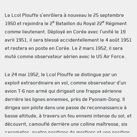
INFOLETTRE
Le Lcol Plouffe s’enrôlera à nouveau le 25 septembre
RECEVEZ NOS DERNIÈRES NOUVELLES À PROPOS DU R22ER
e
e
1950 et rejoindra le 2
Bataillon du Royal 22
Régiment
comme lieutenant. Déployé en Corée avec l’unité le 19
avril 1951, il sera blessé accidentellement le 4 août 1951
et restera en poste en Corée. Le 2 mars 1952, il sera
muté comme observateur aérien avec le US Air Force.
Le 24 mai 1952, le Lcol Plouffe se distingue par un
exploit extraordinaire en vol, comme observateur d’un
avion T-6 non armé qui dirigeait une frappe aérienne
derrière les lignes ennemies, près de Pyonam-Dong. Il
dirigea son pilote dans une passe de reconnaissance à
basse altitude, à travers un feu ennemi intense du sol, et
découvrit, camouflé derrière une colline maîtresse, six
casemates, quatre positions de mortiers et une position