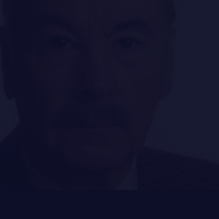
GOUVERNANCE
LA CITADELLE DE QUÉBEC
NOMINATIONS ROYALES ET HONORIFIQUES
QUARTIER GÉNÉRAL
LES BATAILLONS
MUSIQUE DU ROYAL 22E RÉGIMENT
ALLIANCES, AFFILIATIONS ET LIENS D'AMITIÉ
CARRIÈRES
PUBLICATIONS ET LIENS UTILES