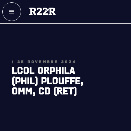
ESPACE MEMBRE
FAQ
NOUS JOINDRE
MAGASIN
/ 25 NOVEMBRE 2024
LCOL ORPHILA
(PHIL) PLOUFFE,
OMM, CD (RET)
NOTRE
HISTOIRE