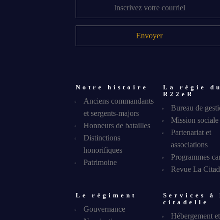
Notre histoire
La régie d
R22eR
Anciens commandants
Bureau de gest
et sergents-majors
Mission sociale
Honneurs de batailles
Partenariat et
Distinctions
associations
honorifiques
Programmes cari
RECEVEZ NOS DERNIÈRES N
Patrimoine
AVIS DE DÉCÈS
Revue La Citad
Le régiment
Services à 
citadelle
Gouvernance
Hébergement et 