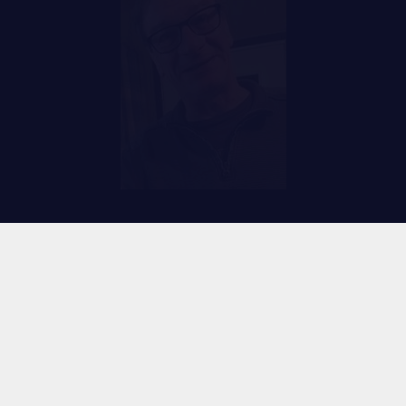
D'AMITIÉ
REVUE LA CITADELLE
ÈRES
REMISES AUX MEMBRES
CATIONS ET LIENS
CADEAUX POUR ANNÉES DE
S
SERVICES