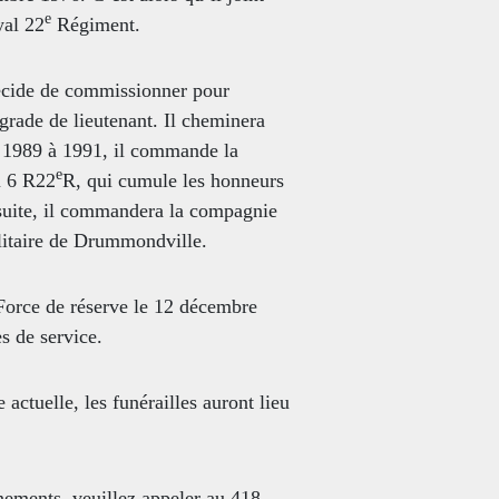
e
yal 22
Régiment.
décide de commissionner pour
e grade de lieutenant. Il cheminera
 1989 à 1991, il commande la
e
u 6 R22
R, qui cumule les honneurs
a suite, il commandera la compagnie
litaire de Drummondville.
Force de réserve le 12 décembre
s de service.
e actuelle, les funérailles auront lieu
nements, veuillez appeler au 418