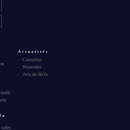
u
Actualités
Calendrier
ion
Nouvelles
Avis de décès
INFOLETTRE
tatifs
OUVELLES À PROPOS DU R22ER
elle
la
salles