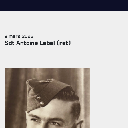
8 mars 2026
Sdt Antoine Lebel (ret)
SERVICES À
LA CITADELLE
HÉBERGEMENT
SALLES DE CONFÉRENCES
MESS ET CUISINE
MUSÉE
RÉSIDENCE DU GOUVERNEUR GÉNÉRAL