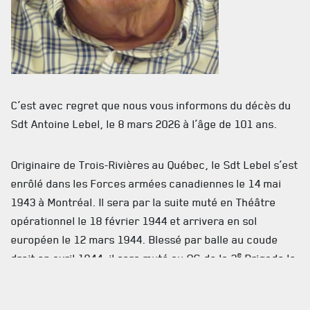
CALENDRIER
NOUVELLES
AVIS DE DÉCÈS
INFOLETTRE
C’est avec regret que nous vous informons du décès du
RECEVEZ NOS DERNIÈRES NOUVELLES À PROPOS DU R22ER
Sdt Antoine Lebel, le 8 mars 2026 à l’âge de 101 ans.
Originaire de Trois-Rivières au Québec, le Sdt Lebel s’est
enrôlé dans les Forces armées canadiennes le 14 mai
1943 à Montréal. Il sera par la suite muté en Théâtre
opérationnel le 18 février 1944 et arrivera en sol
européen le 12 mars 1944. Blessé par balle au coude
e
droit en avril 1944, il sera muté au QG de la 3
Brigade le
mois suivant.