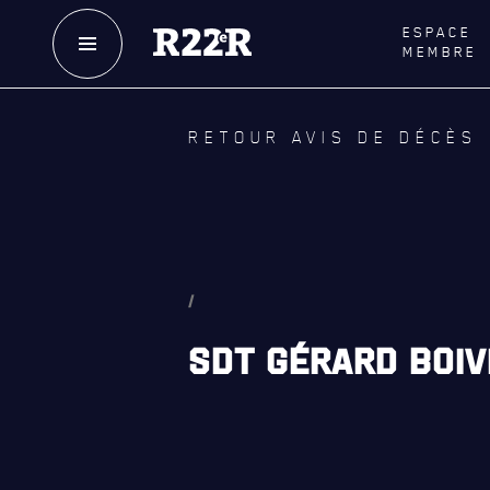
ESPACE
MEMBRE
NOTRE
HISTOIRE
LE
R
RETOUR AVIS DE DÉCÈS
CRÉATION DU RÉGIMENT
GOUVE
HONNEURS DE BATAILLE
LA CITA
DISTINCTIONS HONORIFIQUES
NOMINA
HONORI
PATRIMOINE
/
QUARTI
ANCIENS COMMANDANTS,
SDT GÉRARD BOIVI
DIRIGEANTS ET SERGENTS-MAJORS
LES BAT
MUSIQU
ALLIANC
D'AMITI