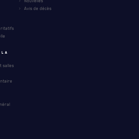
Nouvelles
Avis de décès
itatifs
lle
 la
 salles
ntaire
néral