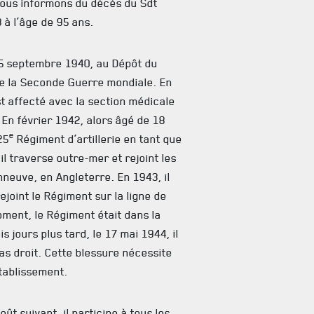
vous informons du décès du Sdt
 à l’âge de 95 ans.
e 5 septembre 1940, au Dépôt du
 de la Seconde Guerre mondiale. En
st affecté avec la section médicale
En février 1942, alors âgé de 18
e
25
Régiment d’artillerie en tant que
 il traverse outre-mer et rejoint les
neuve, en Angleterre. En 1943, il
ejoint le Régiment sur la ligne de
oment, le Régiment était dans la
is jours plus tard, le 17 mai 1944, il
ras droit. Cette blessure nécessite
établissement.
oût suivant, il participe à tous les