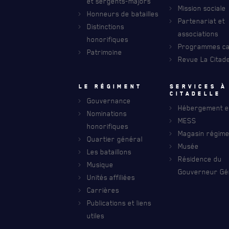
et sergents-majors
AVIS DE DÉCÈS
Mission sociale
Honneurs de batailles
Partenariat et
Distinctions
associations
honorifiques
Programmes car
Patrimoine
Revue La Citade
Le régiment
Services à
citadelle
Gouvernance
Hébergement et
Nominations
MESS
honorifiques
Magasin régime
Quartier général
Musée
Les bataillons
Résidence du
Musique
Gouverneur Gé
Unités affiliées
Carrières
Publications et liens
utiles