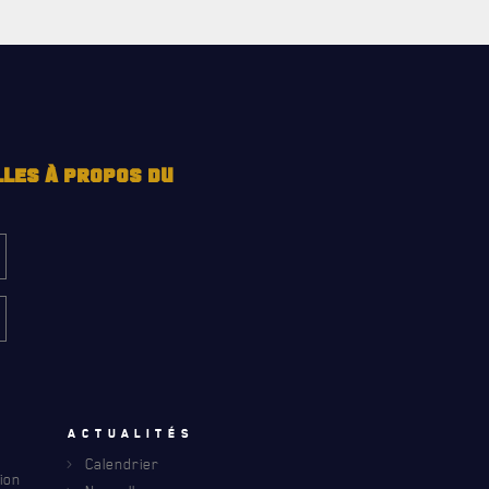
LLES À PROPOS DU
u
Actualités
INFOLETTRE
Calendrier
ion
S À PROPOS DU R22ER