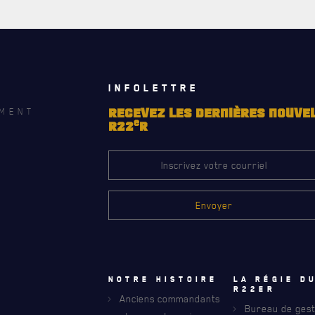
INFOLETTRE
MENT
RECEVEZ LES DERNIÈRES NOUVE
e
R22
R
Notre histoire
La régie d
R22eR
Anciens commandants
Bureau de gest
RECEVEZ NOS DERNIÈRES NOUVELLE