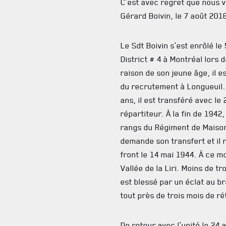
C’est avec regret que nous 
Gérard Boivin, le 7 août 2018
Le Sdt Boivin s’est enrôlé l
District # 4 à Montréal lors
raison de son jeune âge, il e
du recrutement à Longueuil. 
ans, il est transféré avec le 
répartiteur. À la fin de 1942,
rangs du Régiment de Maison
demande son transfert et il r
front le 14 mai 1944. À ce m
Vallée de la Liri. Moins de tro
est blessé par un éclat au b
tout près de trois mois de r
De retour avec l’unité le 24 a