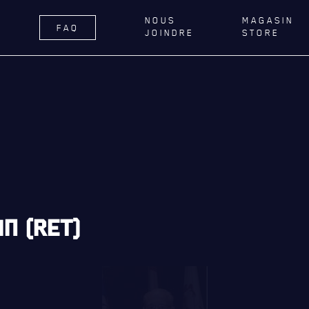
NOUS
MAGASIN
FAQ
JOINDRE
STORE
ÉGIMENT
LA RÉGIE
DU R22E
RNANCE
ACTIVITÉS RÉGIMENTAIRES
DELLE DE QUÉBEC
OPÉRATION SOLIDARITÉ
TIONS ROYALES ET
BUREAU DE GESTION
FIQUES
MISSION SOCIALE
ER GÉNÉRAL
PARTENARIAT ET ASSOCIATIONS
N (RET)
AILLONS
MAGASIN RÉGIMENTAIRE
E DU ROYAL 22E RÉGIMENT
PROGRAMMES DE LA RÉGIE
ES, AFFILIATIONS ET LIENS
É
REVUE LA CITADELLE