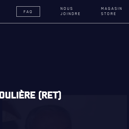
NOUS
MAGASIN
FAQ
JOINDRE
STORE
ÉGIMENT
LA RÉGIE
DU R22E
RNANCE
ACTIVITÉS RÉGIMENTAIRES
DELLE DE QUÉBEC
OPÉRATION SOLIDARITÉ
TIONS ROYALES ET
BUREAU DE GESTION
FIQUES
MISSION SOCIALE
ER GÉNÉRAL
PARTENARIAT ET ASSOCIATIONS
OULIÈRE (RET)
AILLONS
MAGASIN RÉGIMENTAIRE
E DU ROYAL 22E RÉGIMENT
PROGRAMMES DE LA RÉGIE
ES, AFFILIATIONS ET LIENS
É
REVUE LA CITADELLE