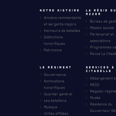
Notre histoire
La régie d
R22eR
Anciens commandants
Bureau de gest
et sergents-majors
Mission sociale
Honneurs de batailles
Partenariat et
RECEVEZ NOS DERNIÈRES NOUVELLE
Distinctions
AVIS DE DÉCÈS
associations
honorifiques
Programmes car
Patrimoine
Revue La Citade
Le régiment
Services à
citadelle
Gouvernance
Hébergement et
Nominations
MESS
honorifiques
Magasin régime
Quartier général
Musée
Les bataillons
Résidence du
Musique
Gouverneur Gé
Unités affiliées