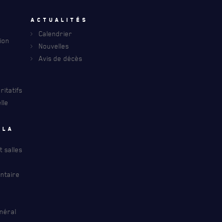
u
Actualités
Calendrier
ion
Nouvelles
INFOLETTRE
Avis de décès
S À PROPOS DU R22ER
itatifs
lle
 la
 salles
ntaire
néral