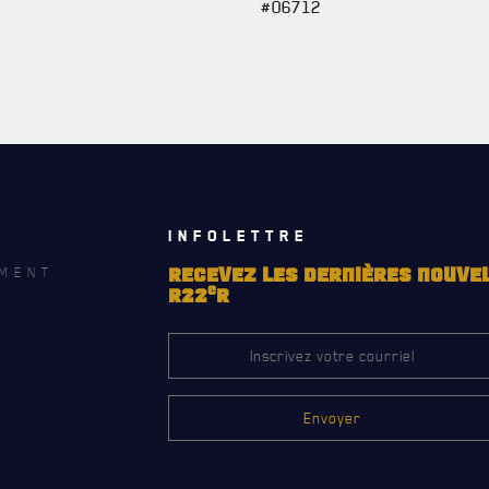
#06712
INFOLETTRE
MENT
RECEVEZ LES DERNIÈRES NOUVE
e
R22
R