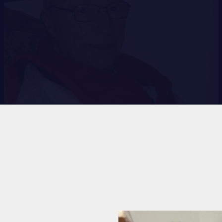
RES
REMISES AUX MEMBRES
TIONS ET LIENS UTILES
CADEAUX POUR ANNÉES DE
SERVICES