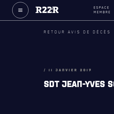
ESPACE
MEMBRE
NOTRE
HISTOIRE
LE
R
RETOUR AVIS DE DÉCÈS
CRÉATION DU RÉGIMENT
GOUVE
HONNEURS DE BATAILLE
LA CITA
DISTINCTIONS HONORIFIQUES
NOMINA
HONORI
PATRIMOINE
/ 11 JANVIER 2017
QUARTI
ANCIENS COMMANDANTS,
SDT JEAN-YVES S
DIRIGEANTS ET SERGENTS-MAJORS
LES BAT
MUSIQU
ALLIANC
D'AMITI