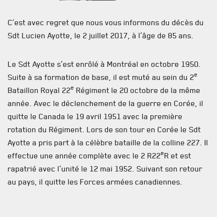
ACTUALITÉS
C’est avec regret que nous vous informons du décès du
Sdt Lucien Ayotte, le 2 juillet 2017, à l’âge de 85 ans.
CALENDRIER
NOUVELLES
Le Sdt Ayotte s’est enrôlé à Montréal en octobre 1950.
e
Suite à sa formation de base, il est muté au sein du 2
AVIS DE DÉCÈS
e
Bataillon Royal 22
Régiment le 20 octobre de la même
INFOLETTRE
année. Avec le déclenchement de la guerre en Corée, il
quitte le Canada le 19 avril 1951 avec la première
RECEVEZ NOS DERNIÈRES NOUVELLES À PROPOS DU R22ER
rotation du Régiment. Lors de son tour en Corée le Sdt
Ayotte a pris part à la célèbre bataille de la colline 227. Il
e
effectue une année complète avec le 2 R22
R et est
rapatrié avec l’unité le 12 mai 1952. Suivant son retour
au pays, il quitte les Forces armées canadiennes.