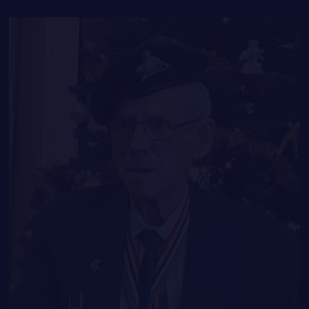
LE
RÉGIMENT
FAQ
GOUVERNANCE
DES RÉPONSES À
LA CITADELLE DE QUÉBEC
VOS QUESTIONS
NOMINATIONS ROYALES ET HONORIFIQUES
QUARTIER GÉNÉRAL
LES BATAILLONS
MUSIQUE DU ROYAL 22E RÉGIMENT
ALLIANCES, AFFILIATIONS ET LIENS D'AMITIÉ