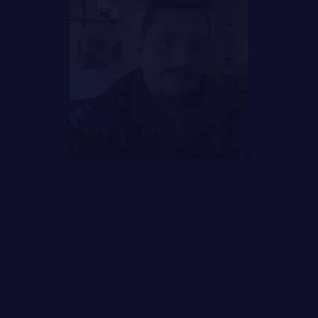
LA CITADELLE DE QUÉBEC
NOMINATIONS ROYALES ET HONORIFIQUES
QUARTIER GÉNÉRAL
FAQ
LES BATAILLONS
DES RÉPONSES À
MUSIQUE DU ROYAL 22E RÉGIMENT
VOS QUESTIONS
ALLIANCES, AFFILIATIONS ET LIENS D'AMITIÉ
CARRIÈRES
PUBLICATIONS ET LIENS UTILES