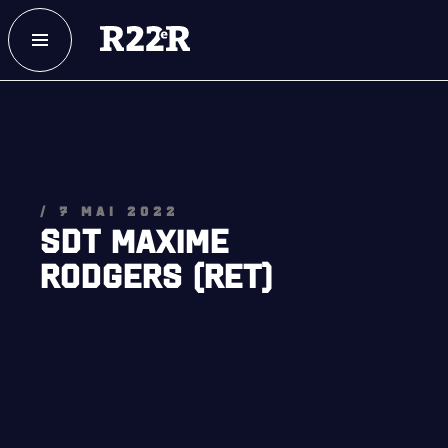
ESPACE MEMBRE
FAQ
NOUS JOINDRE
MAGASIN
NOTRE
HISTOIRE
/ 7 MAI 2022
SDT MAXIME
CRÉATION DU RÉGIMENT
RODGERS (RET)
HONNEURS DE BATAILLE
DISTINCTIONS HONORIFIQUES
PATRIMOINE
ANCIENS COMMANDANTS, DIRIGEANTS ET SERGENTS-
MAJORS