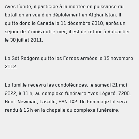
Avec l’unité, il participe à la montée en puissance du
ACTUALITÉS
bataillon en vue d’un déploiement en Afghanistan. Il
quitte donc le Canada le 11 décembre 2010, après un
CALENDRIER
séjour de 7 mois outre-mer, il est de retour à Valcartier
NOUVELLES
le 30 juillet 2011.
AVIS DE DÉCÈS
Le Sdt Rodgers quitte les Forces armées le 15 novembre
INFOLETTRE
2012.
RECEVEZ NOS DERNIÈRES NOUVELLES À PROPOS DU R22ER
La famille recevra les condoléances, le samedi 21 mai
2022, à 11 h, au complexe funéraire Yves Légaré, 7200,
Boul. Newman, Lasalle, H8N 1X2. Un hommage lui sera
rendu à 15 h en la chapelle du complexe funéraire.
Le drapeau Régimentaire sera mis en berne le samedi 21
mai 2022.