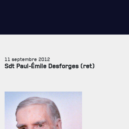
REMISES AUX MEMBRES
CADEAUX POUR ANNÉES DE SERVICES
11 septembre 2012
Sdt Paul-Émile Desforges (ret)
SERVICES À
LA CITADELLE
HÉBERGEMENT
SALLES DE CONFÉRENCES
MESS ET CUISINE
MUSÉE