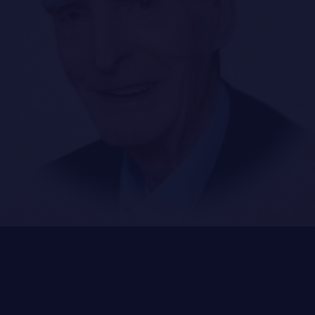
NOMINATIONS ROYALES ET HONORIFIQUES
QUARTIER GÉNÉRAL
LES BATAILLONS
FAQ
MUSIQUE DU ROYAL 22E RÉGIMENT
DES RÉPONSES À
ALLIANCES, AFFILIATIONS ET LIENS D'AMITIÉ
VOS QUESTIONS
CARRIÈRES
PUBLICATIONS ET LIENS UTILES