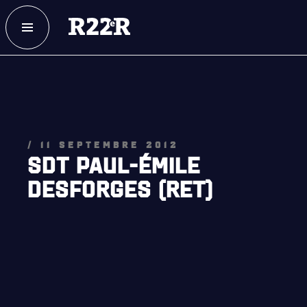
ESPACE MEMBRE
FAQ
NOUS JOINDRE
MAGASIN
NOTRE
HISTOIRE
/ 11 SEPTEMBRE 2012
SDT PAUL-ÉMILE
CRÉATION DU RÉGIMENT
DESFORGES (RET)
HONNEURS DE BATAILLE
DISTINCTIONS HONORIFIQUES
PATRIMOINE
ANCIENS COMMANDANTS, DIRIGEANTS ET SERGENTS-
MAJORS