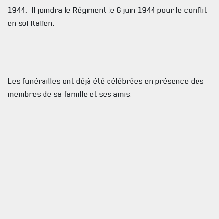
1944. Il joindra le Régiment le 6 juin 1944 pour le conflit
NOUVELLES
en sol italien.
AVIS DE DÉCÈS
INFOLETTRE
RECEVEZ NOS DERNIÈRES NOUVELLES À PROPOS DU R22ER
Les funérailles ont déjà été célébrées en présence des
membres de sa famille et ses amis.
Le Drapeau Régimentaire ne sera pas mis en berne.
Pour de plus amples renseignements, veuillez contacter