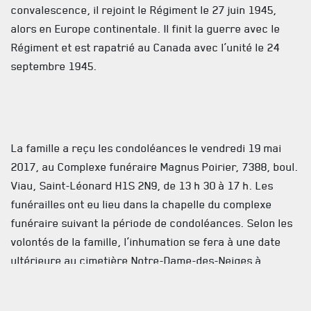
convalescence, il rejoint le Régiment le 27 juin 1945,
alors en Europe continentale. Il finit la guerre avec le
ACTUALITÉS
Régiment et est rapatrié au Canada avec l’unité le 24
CALENDRIER
septembre 1945.
NOUVELLES
AVIS DE DÉCÈS
La famille a reçu les condoléances le vendredi 19 mai
INFOLETTRE
2017, au Complexe funéraire Magnus Poirier, 7388, boul.
RECEVEZ NOS DERNIÈRES NOUVELLES À PROPOS DU R22ER
Viau, Saint-Léonard H1S 2N9, de 13 h 30 à 17 h. Les
funérailles ont eu lieu dans la chapelle du complexe
funéraire suivant la période de condoléances. Selon les
volontés de la famille, l’inhumation se fera à une date
ultérieure au cimetière Notre-Dame-des-Neiges à
Montréal.