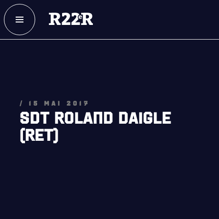
ESPACE MEMBRE
FAQ
NOUS JOINDRE
MAGASIN
NOTRE
HISTOIRE
/ 15 MAI 2017
SDT ROLAND DAIGLE
CRÉATION DU RÉGIMENT
(RET)
HONNEURS DE BATAILLE
DISTINCTIONS HONORIFIQUES
PATRIMOINE
ANCIENS COMMANDANTS, DIRIGEANTS ET SERGENTS-
MAJORS