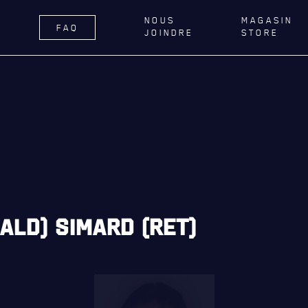
NOUS
MAGASIN
FAQ
JOINDRE
STORE
ÉGIMENT
LA RÉGIE
DU R22E
RNANCE
ACTIVITÉS RÉGIMENTAIRES
DELLE DE QUÉBEC
OPÉRATION SOLIDARITÉ
TIONS ROYALES ET
BUREAU DE GESTION
FIQUES
MISSION SOCIALE
ER GÉNÉRAL
PARTENARIAT ET ASSOCIATIONS
ALD) SIMARD (RET)
AILLONS
MAGASIN RÉGIMENTAIRE
E DU ROYAL 22E RÉGIMENT
PROGRAMMES DE LA RÉGIE
ES, AFFILIATIONS ET LIENS
É
REVUE LA CITADELLE