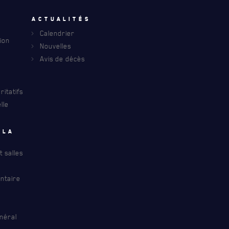
u
Actualités
Calendrier
ion
Nouvelles
Avis de décès
INFOLETTRE
itatifs
lle
S À PROPOS DU R22ER
 la
 salles
ntaire
néral