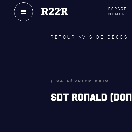
ESPACE
MEMBRE
NOTRE
HISTOIRE
LE
R
RETOUR AVIS DE DÉCÈS
CRÉATION DU RÉGIMENT
GOUVE
HONNEURS DE BATAILLE
LA CITA
DISTINCTIONS HONORIFIQUES
NOMINA
HONORI
PATRIMOINE
/ 24 FÉVRIER 2012
QUARTI
ANCIENS COMMANDANTS,
SDT RONALD (DON
DIRIGEANTS ET SERGENTS-MAJORS
LES BAT
MUSIQU
ALLIANC
D'AMITI