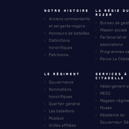
Notre histoire
La régie d
R22eR
Anciens commandants
Bureau de gest
et sergents-majors
Mission sociale
Honneurs de batailles
Partenariat et
Distinctions
associations
honorifiques
Programmes car
Patrimoine
Revue La Citade
RECEVEZ NOS DERNIÈRES NOUVELLE
AVIS DE DÉCÈS
Le régiment
Services à
citadelle
Gouvernance
Hébergement et
Nominations
MESS
honorifiques
Magasin régime
Quartier général
Musée
Les bataillons
Résidence du
Musique
Gouverneur Gé
Unités affiliées