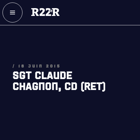
ESPACE MEMBRE
FAQ
NOUS JOINDRE
MAGASIN
/ 16 JUIN 2015
SGT CLAUDE
CHAGNON, CD (RET)
NOTRE
HISTOIRE
CRÉATION DU RÉGIMENT
HONNEURS DE BATAILLE