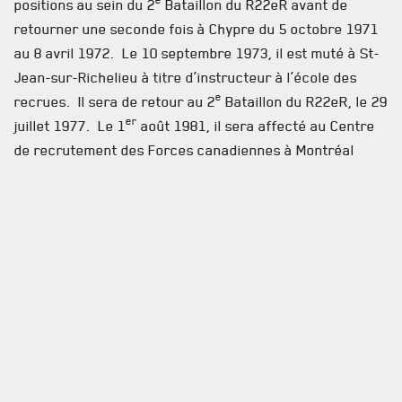
e
positions au sein du 2
Bataillon du R22eR avant de
retourner une seconde fois à Chypre du 5 octobre 1971
au 8 avril 1972. Le 10 septembre 1973, il est muté à St-
Jean-sur-Richelieu à titre d’instructeur à l’école des
e
recrues. Il sera de retour au 2
Bataillon du R22eR, le 29
er
juillet 1977. Le 1
août 1981, il sera affecté au Centre
de recrutement des Forces canadiennes à Montréal
er
jusqu’au 1
mai 1985. Il terminera sa carrière comme
responsable des logements pour la région de Montréal.
Il a pris sa retraite le 15 février 1992 après une carrière
de plus de 30 ans.
La famille recevra les condoléances en présence des
cendres le dimanche 28 juin 2015, au complexe
funéraire Yves Légaré, 6130, Boul. Louis-H Lafontaine,