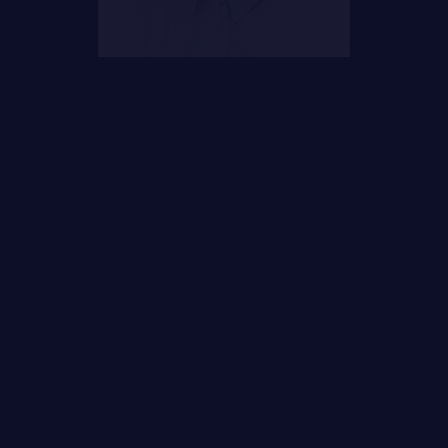
ALLIANCES, AFFILIATIONS ET LIENS D'AMITIÉ
CARRIÈRES
PUBLICATIONS ET LIENS UTILES