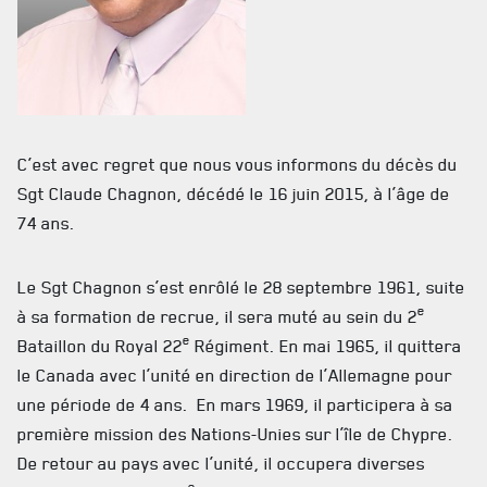
C’est avec regret que nous vous informons du décès du
ACTUALITÉS
Sgt Claude Chagnon, décédé le 16 juin 2015, à l’âge de
74 ans.
CALENDRIER
NOUVELLES
Le Sgt Chagnon s’est enrôlé le 28 septembre 1961, suite
e
à sa formation de recrue, il sera muté au sein du 2
AVIS DE DÉCÈS
e
Bataillon du Royal 22
Régiment. En mai 1965, il quittera
INFOLETTRE
le Canada avec l’unité en direction de l’Allemagne pour
une période de 4 ans. En mars 1969, il participera à sa
RECEVEZ NOS DERNIÈRES NOUVELLES À PROPOS DU R22ER
première mission des Nations-Unies sur l’île de Chypre.
De retour au pays avec l’unité, il occupera diverses