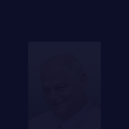
FAQ
LE
RÉGIMENT
DES RÉPONSES À
VOS QUESTIONS
GOUVERNANCE
LA CITADELLE DE QUÉBEC
NOMINATIONS ROYALES ET HONORIFIQUES
QUARTIER GÉNÉRAL
LES BATAILLONS
MUSIQUE DU ROYAL 22E RÉGIMENT