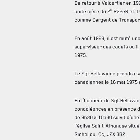
De retour à Valcartier en 19
e
unité mère du 2
R22eR et il
comme Sergent de Transpor
En août 1968, il est muté u
superviseur des cadets ou il 
1975.
Le Sgt Bellavance prendra s
canadiennes le 16 mai 1975 
En l’honneur du Sgt Bellavanc
condoléances en présence d
de 9h30 à 10h30 suivit d’un
l’église Saint-Athanase situ
Richelieu, Qc, J2X 3B2.