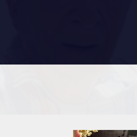
RES
REMISES AUX MEMBRES
TIONS ET LIENS UTILES
CADEAUX POUR ANNÉES DE
SERVICES