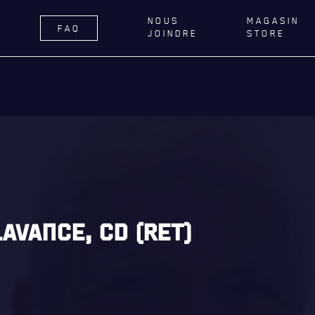
NOUS
MAGASIN
FAQ
JOINDRE
STORE
ÉGIMENT
LA RÉGIE
DU R22E
RNANCE
ACTIVITÉS RÉGIMENTAIRES
DELLE DE QUÉBEC
OPÉRATION SOLIDARITÉ
TIONS ROYALES ET
BUREAU DE GESTION
FIQUES
MISSION SOCIALE
ER GÉNÉRAL
PARTENARIAT ET ASSOCIATIONS
AVANCE, CD (RET)
AILLONS
MAGASIN RÉGIMENTAIRE
E DU ROYAL 22E RÉGIMENT
PROGRAMMES DE LA RÉGIE
ES, AFFILIATIONS ET LIENS
É
REVUE LA CITADELLE