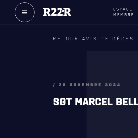
ESPACE
MEMBRE
NOTRE
HISTOIRE
LE
R
RETOUR AVIS DE DÉCÈS
CRÉATION DU RÉGIMENT
GOUVE
HONNEURS DE BATAILLE
LA CITA
DISTINCTIONS HONORIFIQUES
NOMINA
HONORI
PATRIMOINE
/ 29 NOVEMBRE 2024
QUARTI
ANCIENS COMMANDANTS,
SGT MARCEL BELL
DIRIGEANTS ET SERGENTS-MAJORS
LES BAT
MUSIQU
ALLIANC
D'AMITI