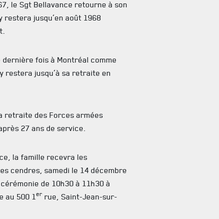
67, le Sgt Bellavance retourne à son
 y restera jusqu’en août 1968
t.
ne dernière fois à Montréal comme
y restera jusqu’à sa retraite en
a retraite des Forces armées
après 27 ans de service.
e, la famille recevra les
es cendres, samedi le 14 décembre
e cérémonie de 10h30 à 11h30 à
er
ée au 500 1
rue, Saint-Jean-sur-