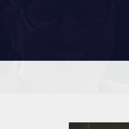
RES
REMISES AUX MEMBRES
TIONS ET LIENS UTILES
CADEAUX POUR ANNÉES DE
SERVICES