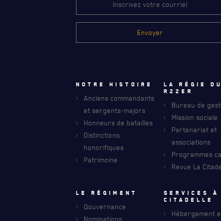
Notre histoire
La régie d
RECEVEZ NOS DERNIÈRES NOUVELLE
R22eR
AVIS DE DÉCÈS
Anciens commandants
Bureau de gest
et sergents-majors
Mission sociale
Honneurs de batailles
Partenariat et
Distinctions
associations
honorifiques
Programmes car
Patrimoine
Revue La Citade
Le régiment
Services à
citadelle
Gouvernance
Hébergement et
Nominations