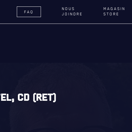
NOUS
MAGASIN
FAQ
JOINDRE
STORE
ÉGIMENT
LA RÉGIE
DU R22E
RNANCE
ACTIVITÉS RÉGIMENTAIRES
DELLE DE QUÉBEC
OPÉRATION SOLIDARITÉ
TIONS ROYALES ET
BUREAU DE GESTION
FIQUES
MISSION SOCIALE
ER GÉNÉRAL
PARTENARIAT ET ASSOCIATIONS
EL, CD (RET)
AILLONS
MAGASIN RÉGIMENTAIRE
E DU ROYAL 22E RÉGIMENT
PROGRAMMES DE LA RÉGIE
ES, AFFILIATIONS ET LIENS
É
REVUE LA CITADELLE