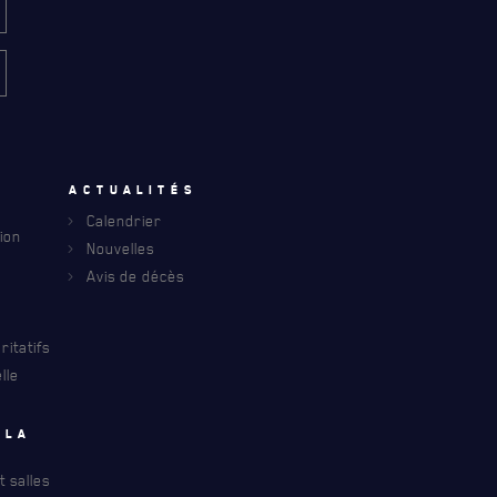
INFOLETTRE
u
Actualités
S À PROPOS DU R22ER
Calendrier
ion
Nouvelles
Avis de décès
itatifs
lle
 la
 salles