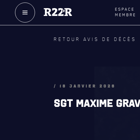
ESPACE
MEMBRE
NOTRE
HISTOIRE
LE
R
RETOUR AVIS DE DÉCÈS
CRÉATION DU RÉGIMENT
GOUVE
HONNEURS DE BATAILLE
LA CITA
DISTINCTIONS HONORIFIQUES
NOMINA
HONORI
PATRIMOINE
/ 18 JANVIER 2026
QUARTI
ANCIENS COMMANDANTS,
SGT MAXIME GRAV
DIRIGEANTS ET SERGENTS-MAJORS
LES BAT
MUSIQU
ALLIANC
D'AMITI