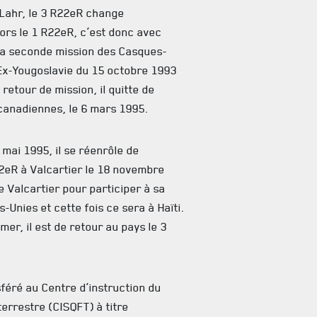
 Lahr, le 3 R22eR change
lors le 1 R22eR, c’est donc avec
à sa seconde mission des Casques-
 Ex-Yougoslavie du 15 octobre 1993
 retour de mission, il quitte de
canadiennes, le 6 mars 1995.
9 mai 1995, il se réenrôle de
2eR à Valcartier le 18 novembre
te Valcartier pour participer à sa
-Unies et cette fois ce sera à Haïti.
er, il est de retour au pays le 3
nsféré au Centre d’instruction du
errestre (CISQFT) à titre