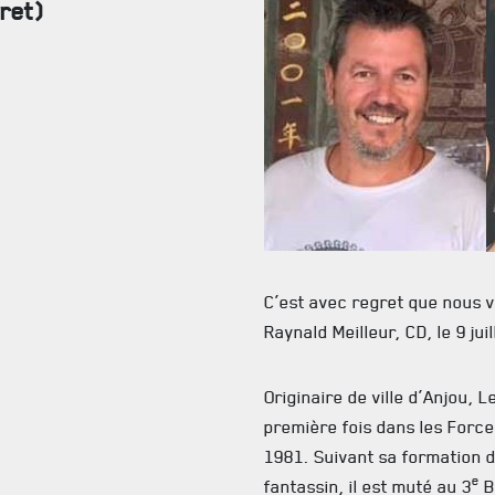
ret)
FAQ
DES RÉPONSES À VOS QUESTIONS
C’est avec regret que nous 
Raynald Meilleur, CD, le 9 jui
Originaire de ville d’Anjou, L
première fois dans les Forc
1981. Suivant sa formation d
e
fantassin, il est muté au 3
B