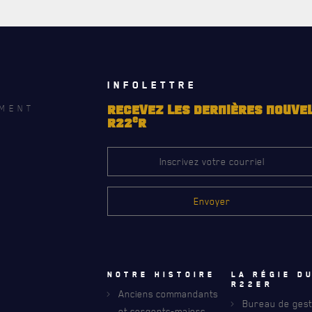
INFOLETTRE
MENT
RECEVEZ LES DERNIÈRES NOUVE
e
R22
R
RECEVEZ NOS DERNIÈRES NOUVELLE
AVIS DE DÉCÈS
Notre histoire
La régie d
R22eR
Anciens commandants
Bureau de gest
et sergents-majors