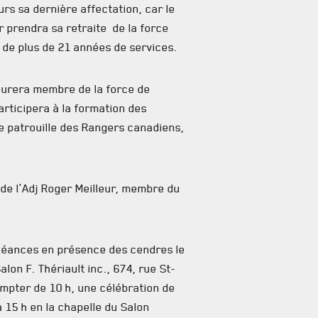
eurs sa dernière affectation, car le
eur prendra sa retraite de la force
 de plus de 21 années de services.
emeurera membre de la force de
rticipera à la formation des
 patrouille des Rangers canadiens,
e de l’Adj Roger Meilleur, membre du
oléances en présence des cendres le
lon F. Thériault inc., 674, rue St-
compter de 10 h, une célébration de
 à 15 h en la chapelle du Salon