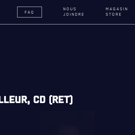
NOUS
MAGASIN
FAQ
JOINDRE
STORE
ÉGIMENT
LA RÉGIE
DU R22E
RNANCE
ACTIVITÉS RÉGIMENTAIRES
DELLE DE QUÉBEC
OPÉRATION SOLIDARITÉ
TIONS ROYALES ET
BUREAU DE GESTION
FIQUES
MISSION SOCIALE
ER GÉNÉRAL
PARTENARIAT ET ASSOCIATIONS
LLEUR, CD (RET)
AILLONS
MAGASIN RÉGIMENTAIRE
E DU ROYAL 22E RÉGIMENT
PROGRAMMES DE LA RÉGIE
ES, AFFILIATIONS ET LIENS
É
REVUE LA CITADELLE