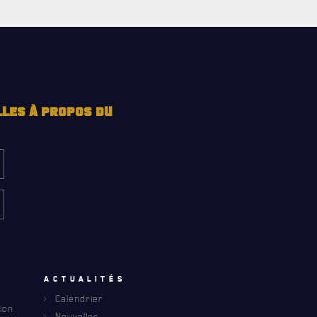
LLES À PROPOS DU
INFOLETTRE
S À PROPOS DU R22ER
u
Actualités
Calendrier
ion
Nouvelles