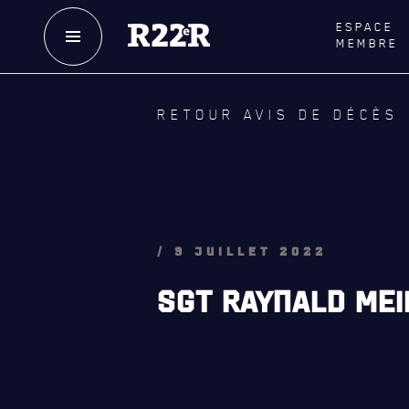
ESPACE
MEMBRE
NOTRE
HISTOIRE
LE
R
RETOUR AVIS DE DÉCÈS
CRÉATION DU RÉGIMENT
GOUVE
HONNEURS DE BATAILLE
LA CITA
DISTINCTIONS HONORIFIQUES
NOMINA
HONORI
PATRIMOINE
/ 9 JUILLET 2022
QUARTI
ANCIENS COMMANDANTS,
SGT RAYNALD MEI
DIRIGEANTS ET SERGENTS-MAJORS
LES BAT
MUSIQU
ALLIANC
D'AMITI