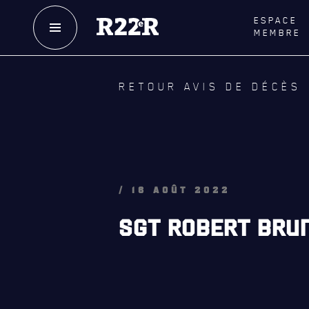
ESPACE
MEMBRE
NOTRE
HISTOIRE
LE
R
RETOUR AVIS DE DÉCÈS
CRÉATION DU RÉGIMENT
GOUVE
HONNEURS DE BATAILLE
LA CITA
DISTINCTIONS HONORIFIQUES
NOMINA
HONORI
PATRIMOINE
/ 16 AOÛT 2022
QUARTI
ANCIENS COMMANDANTS,
SGT ROBERT BRUN
DIRIGEANTS ET SERGENTS-MAJORS
LES BAT
MUSIQU
ALLIANC
D'AMITI