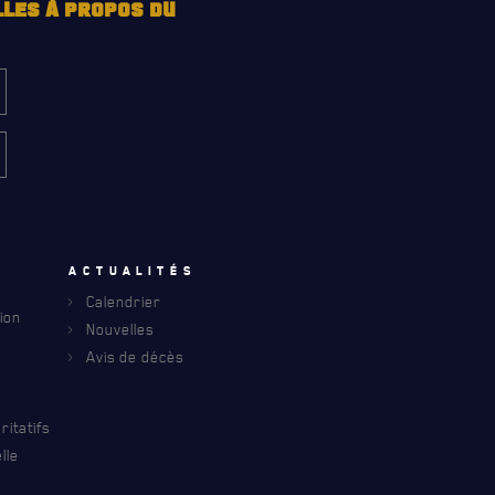
LLES À PROPOS DU
u
Actualités
Calendrier
INFOLETTRE
ion
Nouvelles
S À PROPOS DU R22ER
Avis de décès
itatifs
lle