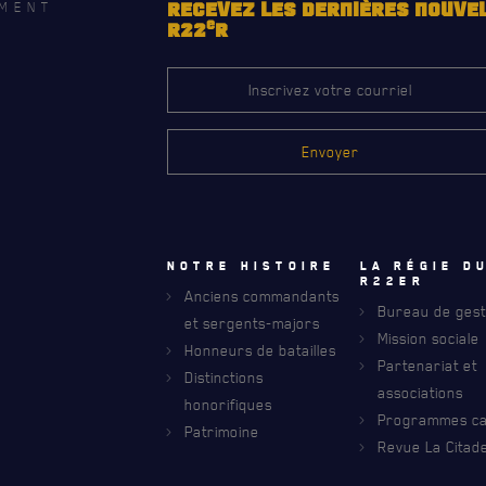
MENT
RECEVEZ LES DERNIÈRES NOUVE
e
R22
R
Notre histoire
La régie d
R22eR
Anciens commandants
Bureau de gest
et sergents-majors
Mission sociale
RECEVEZ NOS DERNIÈRES NOUVELLE
Honneurs de batailles
AVIS DE DÉCÈS
Partenariat et
Distinctions
associations
honorifiques
Programmes car
Patrimoine
Revue La Citade