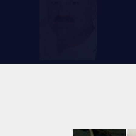
RES
REMISES AUX MEMBRES
TIONS ET LIENS UTILES
CADEAUX POUR ANNÉES DE
SERVICES