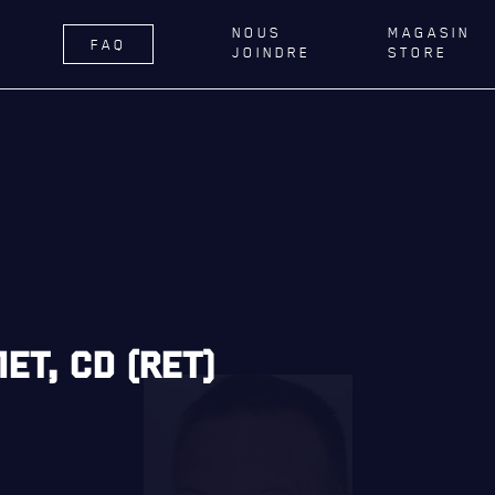
NOUS
MAGASIN
FAQ
JOINDRE
STORE
ÉGIMENT
LA RÉGIE
DU R22E
RNANCE
ACTIVITÉS RÉGIMENTAIRES
DELLE DE QUÉBEC
OPÉRATION SOLIDARITÉ
TIONS ROYALES ET
BUREAU DE GESTION
FIQUES
MISSION SOCIALE
ER GÉNÉRAL
PARTENARIAT ET ASSOCIATIONS
ET, CD (RET)
AILLONS
MAGASIN RÉGIMENTAIRE
E DU ROYAL 22E RÉGIMENT
PROGRAMMES DE LA RÉGIE
ES, AFFILIATIONS ET LIENS
É
REVUE LA CITADELLE