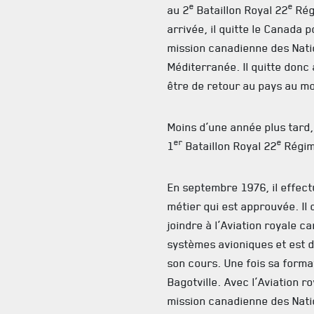
e
e
au 2
Bataillon Royal 22
Rég
arrivée, il quitte le Canada 
mission canadienne des Natio
Méditerranée. Il quitte don
être de retour au pays au mo
Moins d’une année plus tard, 
er
e
1
Bataillon Royal 22
Régim
En septembre 1976, il effe
métier qui est approuvée. Il
joindre à l’Aviation royale 
systèmes avioniques et est 
son cours. Une fois sa format
Bagotville. Avec l’Aviation ro
mission canadienne des Nati