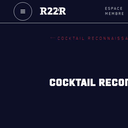
ESPACE
MEMBRE
NOTRE
HISTOIRE
LE
R
COCKTAIL RECONNAISS
CRÉATION DU RÉGIMENT
GOUVE
HONNEURS DE BATAILLE
LA CITA
DISTINCTIONS HONORIFIQUES
NOMINA
HONORI
PATRIMOINE
COCKTAIL RECO
QUARTI
ANCIENS COMMANDANTS,
DIRIGEANTS ET SERGENTS-MAJORS
LES BAT
MUSIQU
ALLIANC
D'AMITI