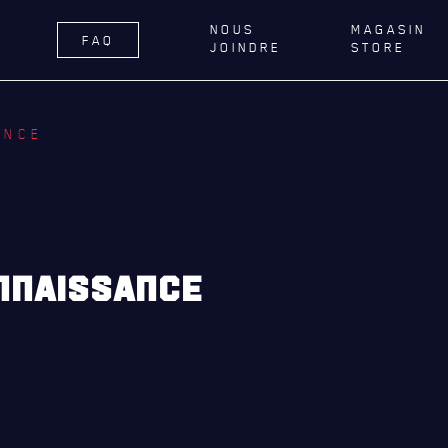
NOUS
MAGASIN
FAQ
JOINDRE
STORE
ÉGIMENT
LA RÉGIE
DU R22E
ANCE
RNANCE
ACTIVITÉS RÉGIMENTAIRES
DELLE DE QUÉBEC
OPÉRATION SOLIDARITÉ
TIONS ROYALES ET
BUREAU DE GESTION
FIQUES
MISSION SOCIALE
NNAISSANCE
ER GÉNÉRAL
PARTENARIAT ET ASSOCIATIONS
AILLONS
MAGASIN RÉGIMENTAIRE
E DU ROYAL 22E RÉGIMENT
PROGRAMMES DE LA RÉGIE
ES, AFFILIATIONS ET LIENS
É
REVUE LA CITADELLE