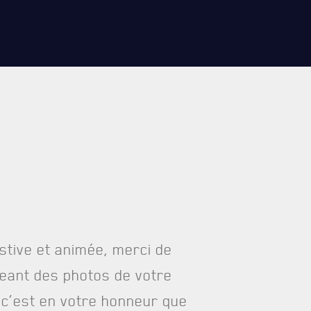
RES
REMISES AUX MEMBRES
TIONS ET LIENS UTILES
CADEAUX POUR ANNÉES DE
SERVICES
estive et animée, merci de
eant des photos de votre
e c’est en votre honneur que