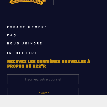
AVIS DE DÉCÈS
INFOLETTRE
ESPACE MEMBRE
RECEVEZ NOS DERNIÈRES NOUVELLES À PROPOS DU R22ER
FAQ
NOUS JOINDRE
INFOLETTRE
RECEVEZ LES DERNIÈRES NOUVELLES À
e
PROPOS DU R22
R