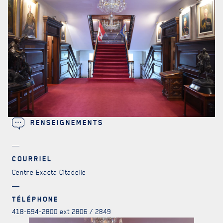
LA RÉGIE
DU R22ER
ACTIVITÉS RÉGIMENTAIRES
OPÉRATION SOLIDARITÉ
RENSEIGNEMENTS
BUREAU DE GESTION
MISSION SOCIALE
COURRIEL
Centre Exacta Citadelle
PARTENARIAT ET ASSOCIATIONS
TÉLÉPHONE
MAGASIN RÉGIMENTAIRE
418-694-2800 ext 2806 / 2849
PROGRAMMES DE LA RÉGIE