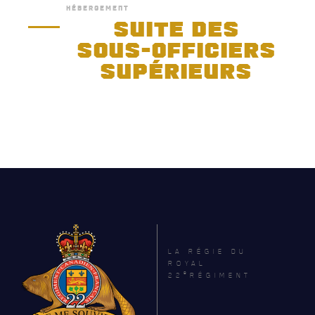
HÉBERGEMENT
SUITE DES
SOUS-OFFICIERS
SUPÉRIEURS
ACTUALITÉS
LA RÉGIE DU
ROYAL
e
22
RÉGIMENT
CALENDRIER
NOUVELLES