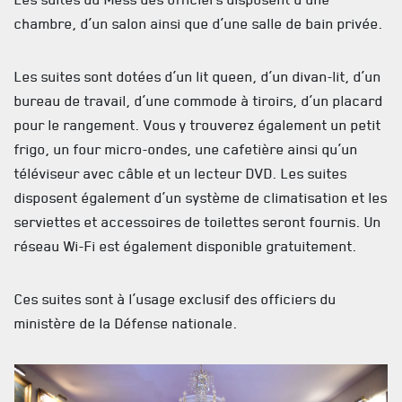
LES BATAILLONS
chambre, d’un salon ainsi que d’une salle de bain privée.
MUSIQUE DU ROYAL 22E RÉGIMENT
Les suites sont dotées d’un lit queen, d’un divan-lit, d’un
ALLIANCES, AFFILIATIONS ET LIENS D'AMITIÉ
bureau de travail, d’une commode à tiroirs, d’un placard
pour le rangement. Vous y trouverez également un petit
CARRIÈRES
frigo, un four micro-ondes, une cafetière ainsi qu’un
téléviseur avec câble et un lecteur DVD. Les suites
PUBLICATIONS ET LIENS UTILES
disposent également d’un système de climatisation et les
serviettes et accessoires de toilettes seront fournis. Un
réseau Wi-Fi est également disponible gratuitement.
Ces suites sont à l’usage exclusif des officiers du
ministère de la Défense nationale.