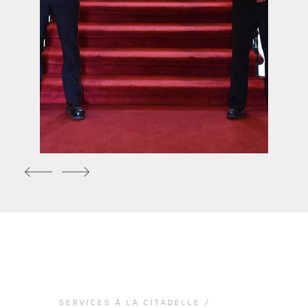
SERVICES À
LA CITADELLE
HÉBERGEMENT
SALLES DE CONFÉRENCES
MESS ET CUISINE
MUSÉE
RÉSIDENCE DU GOUVERNEUR GÉNÉRAL
SERVICES À LA CITADELLE /