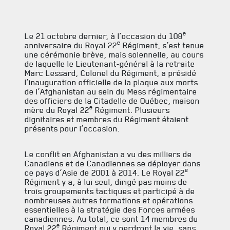
e
Le 21 octobre dernier, à l’occasion du 108
e
anniversaire du Royal 22
Régiment, s’est tenue
SERVICES À
LA CITADELLE
une cérémonie brève, mais solennelle, au cours
de laquelle le Lieutenant-général à la retraite
Marc Lessard, Colonel du Régiment, a présidé
HÉBERGEMENT
l’inauguration officielle de la plaque aux morts
de l’Afghanistan au sein du Mess régimentaire
des officiers de la Citadelle de Québec, maison
SALLES DE CONFÉRENCES
e
mère du Royal 22
Régiment. Plusieurs
dignitaires et membres du Régiment étaient
MESS ET CUISINE
présents pour l’occasion.
MUSÉE
Le conflit en Afghanistan a vu des milliers de
Canadiens et de Canadiennes se déployer dans
RÉSIDENCE DU GOUVERNEUR GÉNÉRAL
e
ce pays d’Asie de 2001 à 2014. Le Royal 22
Régiment y a, à lui seul, dirigé pas moins de
trois groupements tactiques et participé à de
nombreuses autres formations et opérations
essentielles à la stratégie des Forces armées
canadiennes. Au total, ce sont 14 membres du
e
Royal 22
Régiment qui y perdront la vie, sans