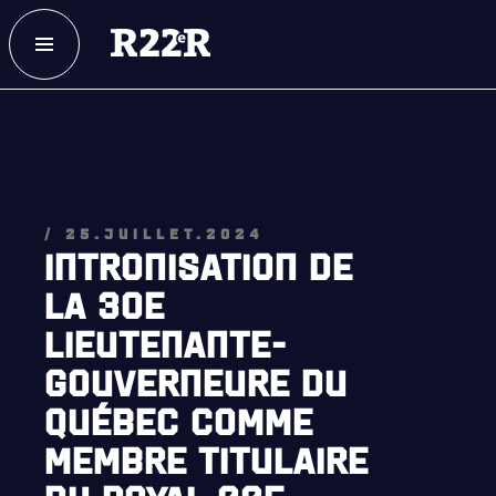
ESPACE MEMBRE
FAQ
NOUS JOINDRE
MAGASIN
/ 25.JUILLET.2024
INTRONISATION DE
LA 30E
NOTRE
HISTOIRE
LIEUTENANTE-
CRÉATION DU RÉGIMENT
GOUVERNEURE DU
HONNEURS DE BATAILLE
QUÉBEC COMME
MEMBRE TITULAIRE
DISTINCTIONS HONORIFIQUES