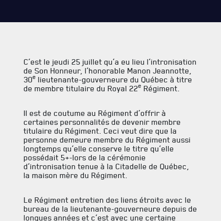
C’est le jeudi 25 juillet qu’a eu lieu l’intronisation
de Son Honneur, l’honorable Manon Jeannotte,
e
30
lieutenante-gouverneure du Québec à titre
SERVICES À
LA CITADELLE
e
de membre titulaire du Royal 22
Régiment.
HÉBERGEMENT
Il est de coutume au Régiment d’offrir à
certaines personnalités de devenir membre
SALLES DE CONFÉRENCES
titulaire du Régiment. Ceci veut dire que la
personne demeure membre du Régiment aussi
MESS ET CUISINE
longtemps qu’elle conserve le titre qu’elle
possédait 5+-lors de la cérémonie
d’intronisation tenue à la Citadelle de Québec,
MUSÉE
la maison mère du Régiment.
RÉSIDENCE DU GOUVERNEUR GÉNÉRAL
Le Régiment entretien des liens étroits avec le
bureau de la lieutenante-gouverneure depuis de
longues années et c’est avec une certaine