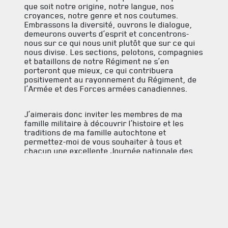
que soit notre origine, notre langue, nos
croyances, notre genre et nos coutumes.
Embrassons la diversité, ouvrons le dialogue,
demeurons ouverts d’esprit et concentrons-
nous sur ce qui nous unit plutôt que sur ce qui
nous divise. Les sections, pelotons, compagnies
et bataillons de notre Régiment ne s’en
porteront que mieux, ce qui contribuera
positivement au rayonnement du Régiment, de
l’Armée et des Forces armées canadiennes.
J’aimerais donc inviter les membres de ma
famille militaire à découvrir l’histoire et les
traditions de ma famille autochtone et
permettez-moi de vous souhaiter à tous et
chacun une excellente Journée nationale des
peuples autochtones.
Tsiawenk’ (merci)
Je me souviens