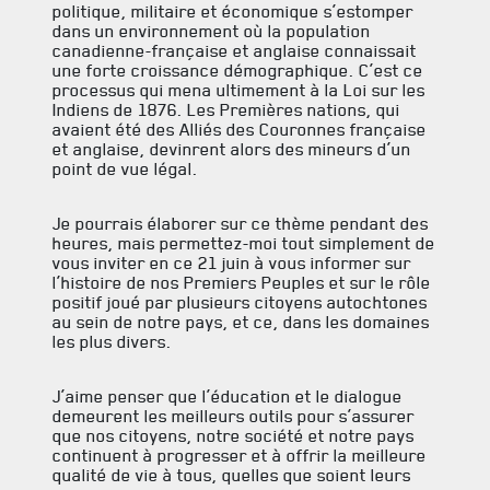
politique, militaire et économique s’estomper
dans un environnement où la population
canadienne-française et anglaise connaissait
une forte croissance démographique. C’est ce
processus qui mena ultimement à la Loi sur les
Indiens de 1876. Les Premières nations, qui
avaient été des Alliés des Couronnes française
et anglaise, devinrent alors des mineurs d’un
point de vue légal.
Je pourrais élaborer sur ce thème pendant des
heures, mais permettez-moi tout simplement de
vous inviter en ce 21 juin à vous informer sur
l’histoire de nos Premiers Peuples et sur le rôle
positif joué par plusieurs citoyens autochtones
ACTUALITÉS
au sein de notre pays, et ce, dans les domaines
les plus divers.
CALENDRIER
NOUVELLES
J’aime penser que l’éducation et le dialogue
demeurent les meilleurs outils pour s’assurer
que nos citoyens, notre société et notre pays
AVIS DE DÉCÈS
continuent à progresser et à offrir la meilleure
qualité de vie à tous, quelles que soient leurs