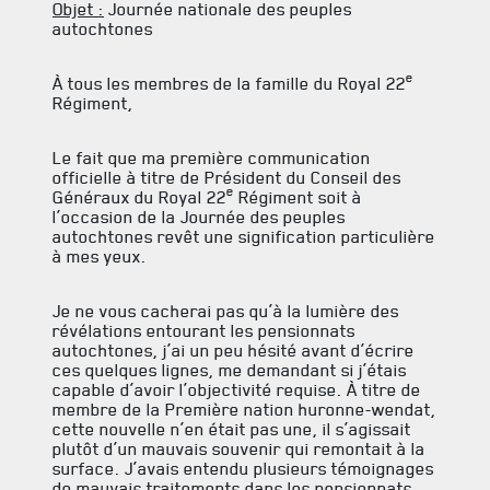
Objet :
Journée nationale des peuples
HÉBERGEMENT
autochtones
SALLES DE CONFÉRENCES
e
À tous les membres de la famille du Royal 22
Régiment,
MESS ET CUISINE
MUSÉE
Le fait que ma première communication
officielle à titre de Président du Conseil des
e
Généraux du Royal 22
Régiment soit à
RÉSIDENCE DU GOUVERNEUR GÉNÉRAL
l’occasion de la Journée des peuples
autochtones revêt une signification particulière
à mes yeux.
Je ne vous cacherai pas qu’à la lumière des
révélations entourant les pensionnats
autochtones, j’ai un peu hésité avant d’écrire
ces quelques lignes, me demandant si j’étais
capable d’avoir l’objectivité requise. À titre de
membre de la Première nation huronne-wendat,
cette nouvelle n’en était pas une, il s’agissait
plutôt d’un mauvais souvenir qui remontait à la
surface. J’avais entendu plusieurs témoignages
de mauvais traitements dans les pensionnats