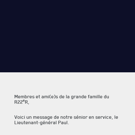
Membres et ami(e)s de la grande famille du
e
R22
R,
Voici un message de notre sénior en service, le
Lieutenant-général Paul.
SERVICES À
LA CITADELLE