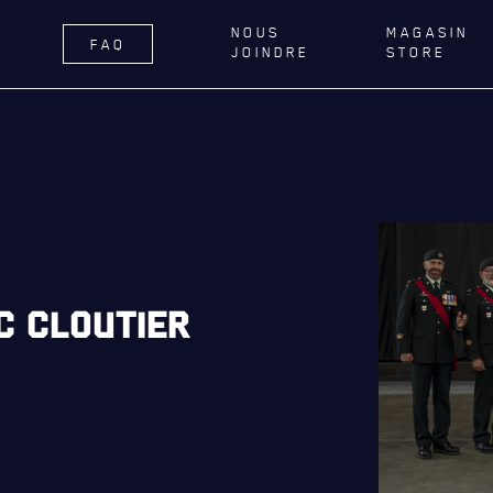
NOUS
MAGASIN
FAQ
JOINDRE
STORE
ÉGIMENT
LA RÉGIE
DU R22E
RNANCE
ACTIVITÉS RÉGIMENTAIRES
DELLE DE QUÉBEC
OPÉRATION SOLIDARITÉ
TIONS ROYALES ET
BUREAU DE GESTION
FIQUES
MISSION SOCIALE
C CLOUTIER
ER GÉNÉRAL
PARTENARIAT ET ASSOCIATIONS
AILLONS
MAGASIN RÉGIMENTAIRE
E DU ROYAL 22E RÉGIMENT
PROGRAMMES DE LA RÉGIE
ES, AFFILIATIONS ET LIENS
É
REVUE LA CITADELLE