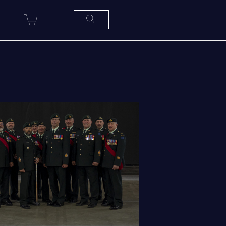
R
SERVICES À
LA
CITADELLE
HÉBERGEMENT
SALLES DE CONFÉRENCES
MESS ET CUISINE
MUSÉE
RÉSIDENCE DU GOUVERNEUR
GÉNÉRAL