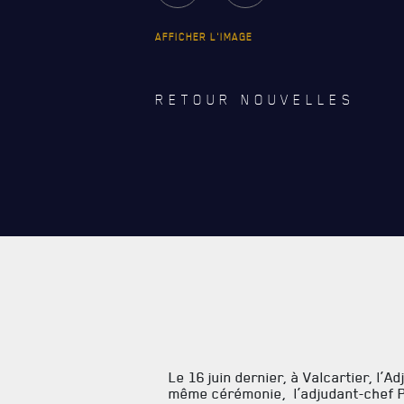
CARRIÈ
AFFICHER L'IMAGE
PUBLICA
RETOUR NOUVELLES
Le 16 juin dernier, à Valcartier, l
même cérémonie, l’adjudant-chef Pa