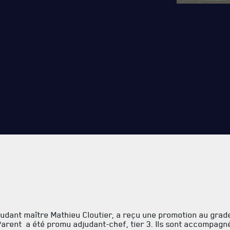
RES
REMISES AUX MEMBRES
TIONS ET LIENS UTILES
CADEAUX POUR ANNÉES DE
SERVICES
’Adjudant maître Mathieu Cloutier, a reçu une promotion au gra
rent a été promu adjudant-chef, tier 3. Ils sont accompagné