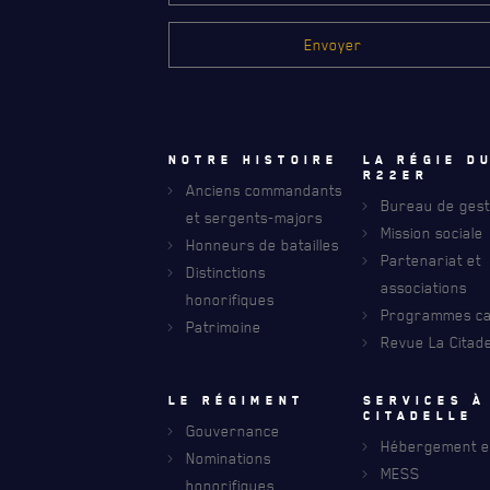
Notre histoire
La régie d
R22eR
Anciens commandants
Bureau de gest
et sergents-majors
Mission sociale
Honneurs de batailles
Partenariat et
Distinctions
associations
honorifiques
Programmes car
Patrimoine
Revue La Citade
RECEVEZ NOS DERNIÈRES NOUVELLE
Le régiment
Services à
AVIS DE DÉCÈS
citadelle
Gouvernance
Hébergement et
Nominations
MESS
honorifiques