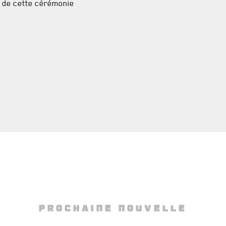
 de cette cérémonie
FAQ
DES RÉPONSES À VOS QUESTIONS
PROCHAINE NOUVELLE