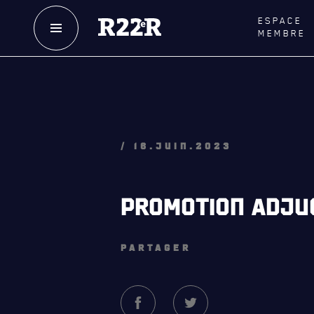
ESPACE
MEMBRE
NOTRE
HISTOIRE
LE
R
CRÉATION DU RÉGIMENT
GOUVE
HONNEURS DE BATAILLE
LA CITA
/ 16.JUIN.2023
DISTINCTIONS HONORIFIQUES
NOMINA
HONORI
PATRIMOINE
PROMOTION ADJU
QUARTI
ANCIENS COMMANDANTS,
DIRIGEANTS ET SERGENTS-MAJORS
LES BAT
PARTAGER
MUSIQU
ALLIANC
D'AMITI