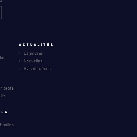
u
Actualités
Calendrier
ion
Nouvelles
Avis de décès
itatifs
lle
INFOLETTRE
S À PROPOS DU R22ER
 la
 salles