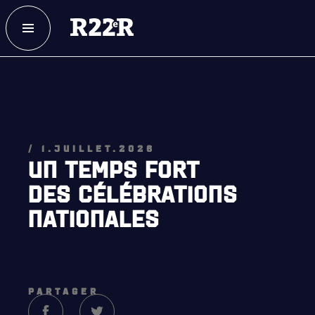
ESPACE MEMBRE
FAQ
NOUS JOINDRE
MAGASIN
NOTRE
HISTOIRE
/ 1.JUILLET.2026
UN TEMPS FORT
CRÉATION DU RÉGIMENT
DES CÉLÉBRATIONS
HONNEURS DE BATAILLE
NATIONALES
DISTINCTIONS HONORIFIQUES
PATRIMOINE
ANCIENS COMMANDANTS, DIRIGEANTS ET SERGENTS-
PARTAGER
MAJORS