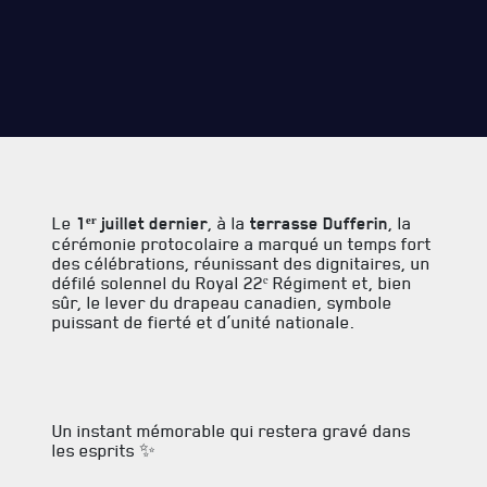
REMISES AUX MEMBRES
CADEAUX POUR ANNÉES DE SERVICES
Le
1
ᵉʳ juillet dernier
, à la
terrasse Dufferin
, la
cérémonie protocolaire a marqué un temps fort
SERVICES À
LA CITADELLE
des célébrations, réunissant des dignitaires, un
défilé solennel du Royal 22ᵉ Régiment et, bien
sûr, le lever du drapeau canadien, symbole
HÉBERGEMENT
puissant de fierté et d’unité nationale.
SALLES DE CONFÉRENCES
MESS ET CUISINE
Un instant mémorable qui restera gravé dans
les esprits ✨
MUSÉE