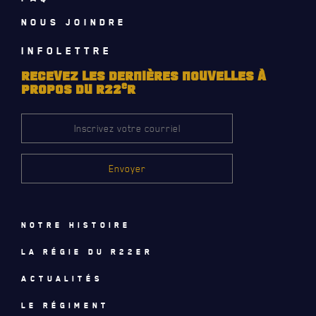
NOUS JOINDRE
INFOLETTRE
RECEVEZ LES DERNIÈRES NOUVELLES À
e
PROPOS DU R22
R
LE
RÉGIMENT
Notre histoire
La régie du R22eR
GOUVERNANCE
Actualités
LA CITADELLE DE QUÉBEC
Le régiment