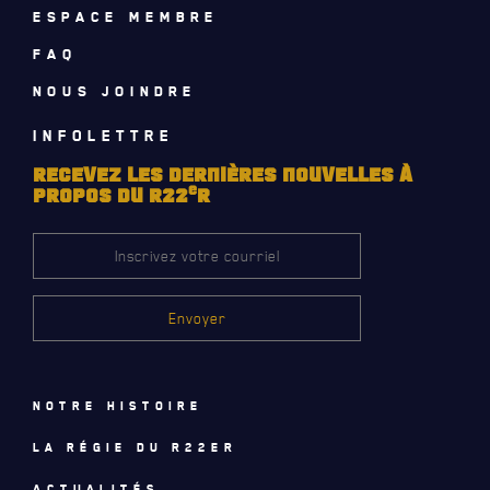
ESPACE MEMBRE
FAQ
NOUS JOINDRE
INFOLETTRE
RECEVEZ LES DERNIÈRES NOUVELLES À
e
PROPOS DU R22
R
LE
RÉGIMENT
GOUVERNANCE
Notre histoire
La régie du R22eR
LA CITADELLE DE QUÉBEC
Actualités