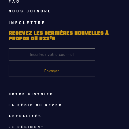
FAQ
NOMINATIONS ROYALES ET HONORIFIQUES
NOUS JOINDRE
QUARTIER GÉNÉRAL
INFOLETTRE
LES BATAILLONS
RECEVEZ LES DERNIÈRES NOUVELLES À
FAQ
e
PROPOS DU R22
R
MUSIQUE DU ROYAL 22E RÉGIMENT
DES RÉPONSES À
VOS QUESTIONS
ALLIANCES, AFFILIATIONS ET LIENS D'AMITIÉ
CARRIÈRES
PUBLICATIONS ET LIENS UTILES
Notre histoire
La régie du R22eR
Actualités
Le régiment