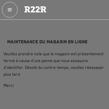
ESPACE MEMBRE
FAQ
NOUS JOINDRE
MAGASIN
MAINTENANCE DU MAGASIN EN LIGNE
NOTRE
HISTOIRE
Veuillez prendre note que le magasin est présentement
CRÉATION DU RÉGIMENT
fermé à cause d’une panne que nous essayons
HONNEURS DE BATAILLE
d’identifier. Désolé du contre-temps, veuillez réessayer
plus tard.
DISTINCTIONS HONORIFIQUES
Merci
PATRIMOINE
ANCIENS COMMANDANTS, DIRIGEANTS ET SERGENTS-
MAJORS