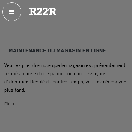
ESPACE MEMBRE
FAQ
NOUS JOINDRE
MAGASIN
MAINTENANCE DU MAGASIN EN LIGNE
NOTRE
HISTOIRE
Veuillez prendre note que le magasin est présentement
CRÉATION DU RÉGIMENT
fermé à cause d’une panne que nous essayons
HONNEURS DE BATAILLE
d’identifier. Désolé du contre-temps, veuillez réessayer
plus tard.
DISTINCTIONS HONORIFIQUES
Merci
PATRIMOINE
ANCIENS COMMANDANTS, DIRIGEANTS ET SERGENTS-
MAJORS