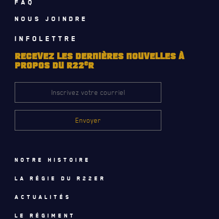
FAQ
NOMINATIONS ROYALES ET HONORIFIQUES
NOUS JOINDRE
QUARTIER GÉNÉRAL
INFOLETTRE
LES BATAILLONS
RECEVEZ LES DERNIÈRES NOUVELLES À
FAQ
e
PROPOS DU R22
R
MUSIQUE DU ROYAL 22E RÉGIMENT
DES RÉPONSES À
VOS QUESTIONS
ALLIANCES, AFFILIATIONS ET LIENS D'AMITIÉ
CARRIÈRES
PUBLICATIONS ET LIENS UTILES
Notre histoire
La régie du R22eR
Actualités
Le régiment