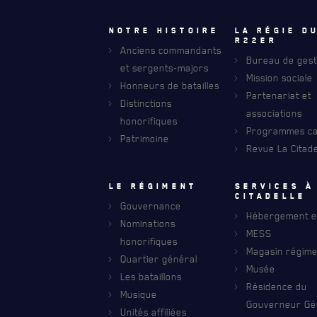
Notre histoire
La régie d
R22eR
Anciens commandants
Bureau de gest
et sergents-majors
Mission sociale
Honneurs de batailles
FAQ
Partenariat et
Distinctions
DES RÉPONSES À VOS QUESTIONS
associations
honorifiques
Programmes car
Patrimoine
Revue La Citade
Le régiment
Services à
citadelle
Gouvernance
Hébergement et
Nominations
MESS
honorifiques
Magasin régime
Quartier général
Musée
Les bataillons
Résidence du
RECEVEZ NOS DERNIÈRES NOUVELLE
Musique
AVIS DE DÉCÈS
Gouverneur Gé
Unités affiliées