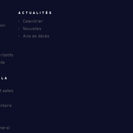
u
Actualités
Calendrier
ion
Nouvelles
Avis de décès
itatifs
lle
 la
 salles
ntaire
INFOLETTRE
S À PROPOS DU R22ER
néral