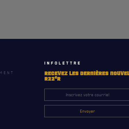
RES
REMISES AUX MEMBRES
TIONS ET LIENS UTILES
CADEAUX POUR ANNÉES DE
SERVICES
INFOLETTRE
MENT
RECEVEZ LES DERNIÈRES NOUVE
e
R22
R