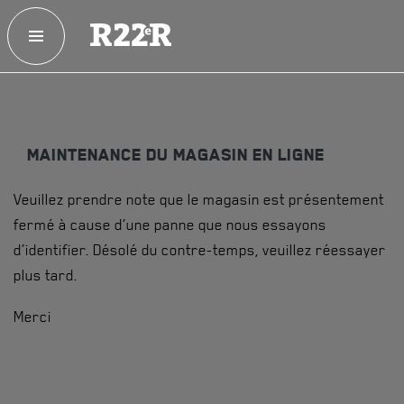
ESPACE MEMBRE
FAQ
NOUS JOINDRE
MAGASIN
MAINTENANCE DU MAGASIN EN LIGNE
NOTRE
HISTOIRE
Veuillez prendre note que le magasin est présentement
CRÉATION DU RÉGIMENT
fermé à cause d’une panne que nous essayons
HONNEURS DE BATAILLE
d’identifier. Désolé du contre-temps, veuillez réessayer
plus tard.
DISTINCTIONS HONORIFIQUES
Merci
PATRIMOINE
ANCIENS COMMANDANTS, DIRIGEANTS ET SERGENTS-
MAJORS