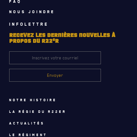
FAQ
NOMINATIONS ROYALES ET HONORIFIQUES
NOUS JOINDRE
QUARTIER GÉNÉRAL
INFOLETTRE
LES BATAILLONS
RECEVEZ LES DERNIÈRES NOUVELLES À
FAQ
e
PROPOS DU R22
R
MUSIQUE DU ROYAL 22E RÉGIMENT
DES RÉPONSES À
VOS QUESTIONS
ALLIANCES, AFFILIATIONS ET LIENS D'AMITIÉ
CARRIÈRES
PUBLICATIONS ET LIENS UTILES
Notre histoire
La régie du R22eR
Actualités
Le régiment