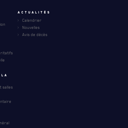
u
Actualités
Calendrier
ion
Nouvelles
Avis de décès
itatifs
lle
 la
 salles
ntaire
INFOLETTRE
S À PROPOS DU R22ER
néral