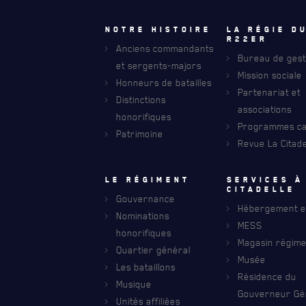
Notre histoire
La régie d
R22eR
Anciens commandants
Bureau de gest
et sergents-majors
Mission sociale
Honneurs de batailles
FAQ
Partenariat et
Distinctions
DES RÉPONSES À VOS QUESTIONS
associations
honorifiques
Programmes car
Patrimoine
Revue La Citade
Le régiment
Services à
citadelle
Gouvernance
Hébergement et
Nominations
MESS
honorifiques
Magasin régime
Quartier général
Musée
Les bataillons
Résidence du
RECEVEZ NOS DERNIÈRES NOUVELLE
Musique
AVIS DE DÉCÈS
Gouverneur Gé
Unités affiliées