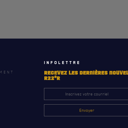
RES
REMISES AUX MEMBRES
TIONS ET LIENS UTILES
CADEAUX POUR ANNÉES DE
SERVICES
INFOLETTRE
MENT
RECEVEZ LES DERNIÈRES NOUVE
e
R22
R